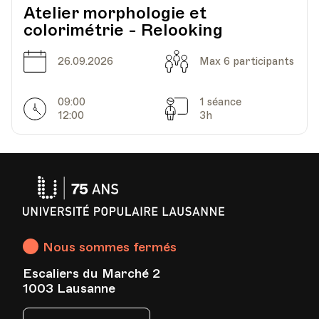
Atelier morphologie et
colorimétrie - Relooking
Date
Capacité
26.09.2026
Max 6 participants
09:00
1 séance
Horarires
Séances
12:00
3h
Université
Populaire
Lausanne
Nous sommes fermés
Escaliers du Marché 2
1003 Lausanne