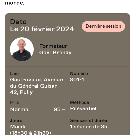
monde.
Date
Dernière session
Le 20 février 2024
Formateur
Gaël Brandy
Lieu
Numéro
Gastrovaud, Avenue
801-1
du Général Guisan
42, Pully
Prix
Méthode
Présentiel
Normal
95.–
Jours
Séances et durée
Mardi
1 séance de 3h
(18h30 à 21h30)