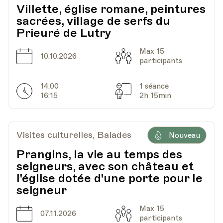
Villette, église romane, peintures
sacrées, village de serfs du
Prieuré de Lutry
Max 15
Date
Capacité
10.10.2026
participants
14:00
1 séance
Horarires
Séances
16:15
2h 15min
Visites culturelles, Balades
Nouveau
Prangins, la vie au temps des
seigneurs, avec son château et
l'église dotée d'une porte pour le
seigneur
Max 15
Date
Capacité
07.11.2026
participants