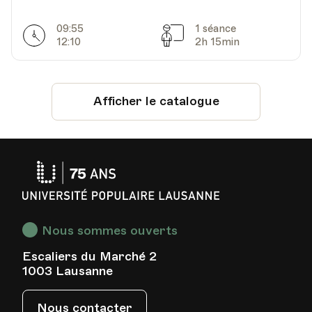
09:55
1 séance
Horarires
Séances
12:10
2h 15min
Afficher le catalogue
Université
Populaire
Lausanne
Nous sommes ouverts
Escaliers du Marché 2
1003 Lausanne
Nous contacter