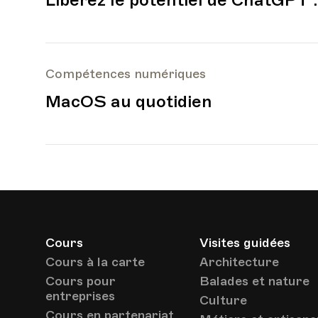
Libérez le potentiel de ChatGPT 
Compétences numériques
MacOS au quotidien
Cours
Visites guidées
Cours à la carte
Architecture
Cours pour
Balades et nature
entreprises
Culture
Cours en partenariat