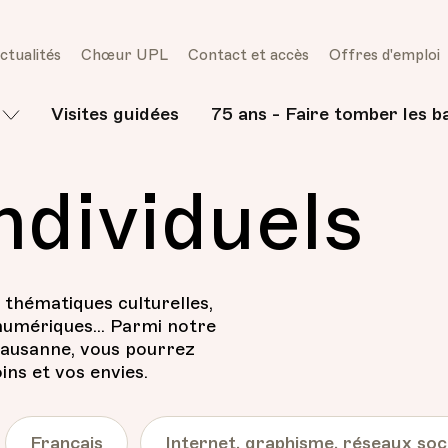
ctualités
Chœur UPL
Contact et accès
Offres d'emploi
Visites guidées
75 ans - Faire tomber les b
ndividuels
thématiques culturelles,
numériques... Parmi notre
 Lausanne, vous pourrez
ns et vos envies.
Français
Internet, graphisme, réseaux soc