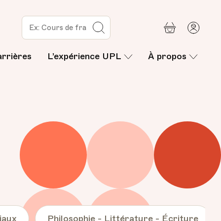
Panier
Mon
Rechercher
com
arrières
L’expérience UPL
À propos
iaux
Philosophie - Littérature - Écriture