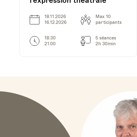
l'expression théatrale
18.11.2026
Max 10
Date
Capacité
16.12.2026
participants
18:30
5 séances
Horarires
Séances
21:00
2h 30min