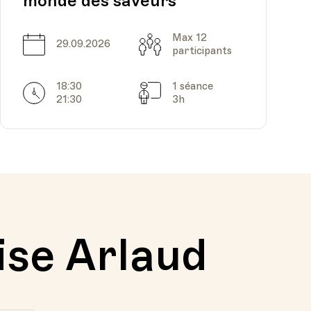
monde des saveurs
Max 12
Date
Capacité
29.09.2026
participants
18:30
1 séance
Horarires
Séances
21:30
3h
ise Arlaud