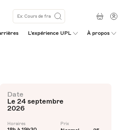
Panier
Mon
Rechercher
com
arrières
L’expérience UPL
À propos
Date
Le 24 septembre
2026
Horaires
Prix
18h à 19h30