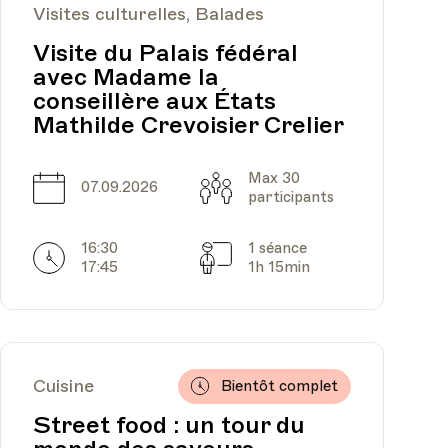
Visites culturelles, Balades
Visite du Palais fédéral
avec Madame la
conseillère aux États
Mathilde Crevoisier Crelier
Max 30
Date
Capacité
07.09.2026
participants
16:30
1 séance
Horarires
Séances
17:45
1h 15min
Cuisine
Bientôt complet
Street food : un tour du