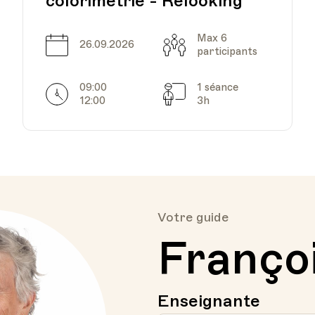
colorimétrie - Relooking
Max 6
Date
Capacité
26.09.2026
participants
09:00
1 séance
Horarires
Séances
12:00
3h
Votre guide
Franço
Enseignante