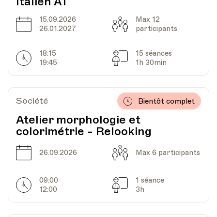
Italien A1
Date
15.09.2026
Heure
Max 12
09.09.2021
19.40
Date
Capacité
26.01.2027
participants
HEP - Haute Ecole Pédagogique
18:15
15 séances
Lieu
1005, Lausanne
Horarires
Séances
19:45
1h 30min
Av. de Cour 33
Société
Bientôt complet
Date
Heure
16.09.2021
19.40
Atelier morphologie et
colorimétrie - Relooking
HEP - Haute Ecole Pédagogique
Lieu
1005, Lausanne
Date
Capacité
26.09.2026
Max 6 participants
Av. de Cour 33
09:00
1 séance
Horarires
Séances
12:00
3h
Date
Heure
23.09.2021
19.40