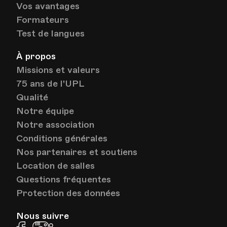
HEP - Haute Ecole Pédagogique
Vos avantages
Lieu
1005, Lausanne
Formateurs
Av. de Cour 33
Test de langues
À propos
Date
Heure
13.01.2022
19.40
Missions et valeurs
75 ans de l'UPL
HEP - Haute Ecole Pédagogique
Qualité
Lieu
1005, Lausanne
Notre équipe
Av. de Cour 33
Notre association
Conditions générales
Nos partenaires et soutiens
Location de salles
Questions fréquentes
Protection des données
Nous suivre