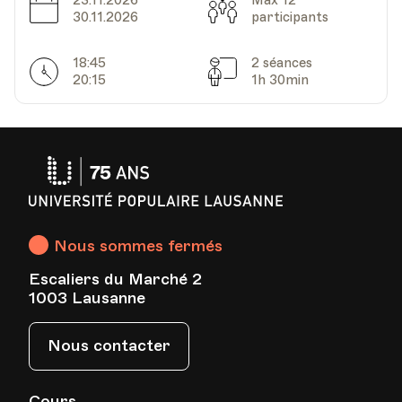
23.11.2026
Max 12
HEP - Haute Ecole Pédagogique
Date
Capacité
30.11.2026
participants
Lieu
1005, Lausanne
Av. de Cour 33
18:45
2 séances
Horarires
Séances
20:15
1h 30min
Date
Heure
25.11.2021
19.40
HEP - Haute Ecole Pédagogique
Université
Lieu
1005, Lausanne
Populaire
Av. de Cour 33
Lausanne
Nous sommes fermés
Date
Heure
02.12.2021
19.40
Escaliers du Marché 2
1003 Lausanne
HEP - Haute Ecole Pédagogique
Nous contacter
Lieu
1005, Lausanne
Av. de Cour 33
Cours