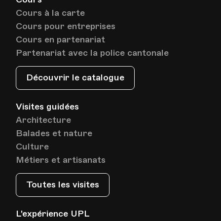
Cours à la carte
Date
Heure
09.12.2021
19.40
Cours pour entreprises
Cours en partenariat
HEP - Haute Ecole Pédagogique
Partenariat avec la police cantonale
Lieu
1005, Lausanne
Av. de Cour 33
Découvrir le catalogue
Visites guidées
Date
Heure
16.12.2021
19.40
Architecture
Balades et nature
HEP - Haute Ecole Pédagogique
Lieu
1005, Lausanne
Culture
Av. de Cour 33
Métiers et artisanats
Toutes les visites
Date
Heure
23.12.2021
19.40
L'expérience UPL