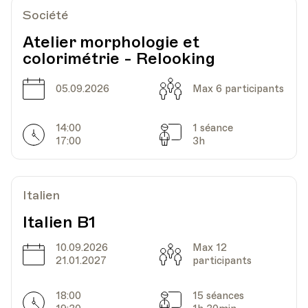
HEP - Haute Ecole Pédagogique
Société
Lieu
1005, Lausanne
Av. de Cour 33
Atelier morphologie et
colorimétrie - Relooking
Date
Capacité
05.09.2026
Max 6 participants
Date
Heure
30.09.2021
19.40
14:00
1 séance
HEP - Haute Ecole Pédagogique
Horarires
Séances
17:00
3h
Lieu
1005, Lausanne
Av. de Cour 33
Italien
Date
Heure
14.10.2021
19.40
Italien B1
10.09.2026
Max 12
HEP - Haute Ecole Pédagogique
Date
Capacité
21.01.2027
participants
Lieu
1005, Lausanne
Av. de Cour 33
18:00
15 séances
Horarires
Séances