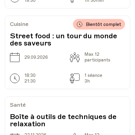
19:30
1h 30min
Date
Heure
04.11.2021
19.40
Cuisine
Bientôt complet
HEP - Haute Ecole Pédagogique
Street food : un tour du monde
Lieu
1005, Lausanne
Av. de Cour 33
des saveurs
Max 12
Date
Capacité
29.09.2026
participants
Date
Heure
11.11.2021
19.40
18:30
1 séance
Horarires
Séances
21:30
3h
HEP - Haute Ecole Pédagogique
Lieu
1005, Lausanne
Av. de Cour 33
Santé
Boîte à outils de techniques de
Date
Heure
18.11.2021
19.40
relaxation