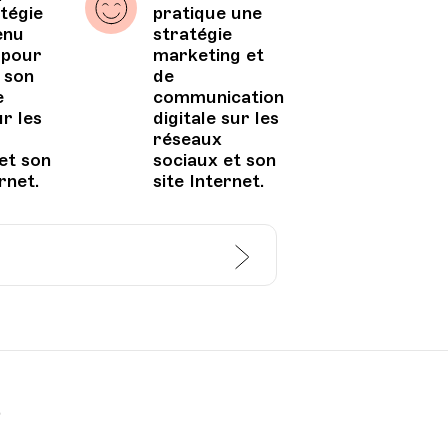
tégie
pratique une
enu
stratégie
 pour
marketing et
 son
de
e
communication
ur les
digitale sur les
réseaux
et son
sociaux et son
rnet.
site Internet.
UPL - Université
populaire de Lausanne -
Lieu
Escaliers du Marché 2,
Lausanne
r