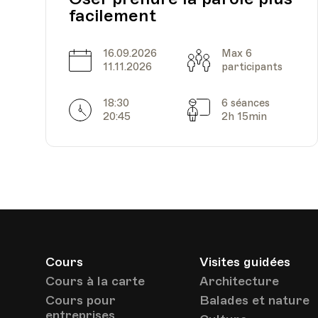
facilement
16.09.2026
Max 6
Date
Capacité
11.11.2026
participants
18:30
6 séances
Horarires
Séances
20:45
2h 15min
Cours
Visites guidées
Cours à la carte
Architecture
Cours pour
Balades et nature
entreprises