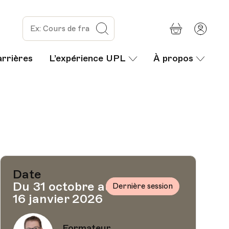
Panier
Mon
Rechercher
com
arrières
L’expérience UPL
À propos
Date
Du 31 octobre au
Dernière session
16 janvier 2026
Formateur