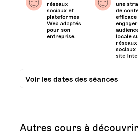
réseaux
une stra
sociaux et
de cont
plateformes
efficace
Web adaptés
engager
pour son
audienc
entreprise.
locale s
réseaux
sociaux 
site Inte
Voir les dates des séances
Date
Heure
31.10.2025
18.00
Autres cours à découvri