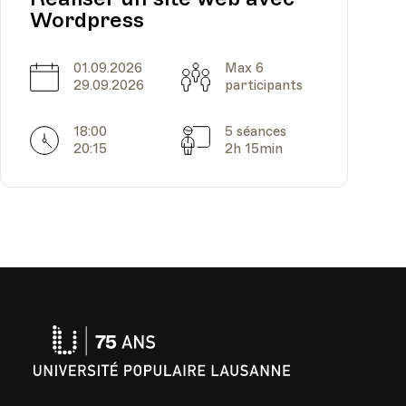
Wordpress
01.09.2026
Max 6
Date
Capacité
29.09.2026
participants
18:00
5 séances
Horarires
Séances
20:15
2h 15min
Université
Populaire
Lausanne