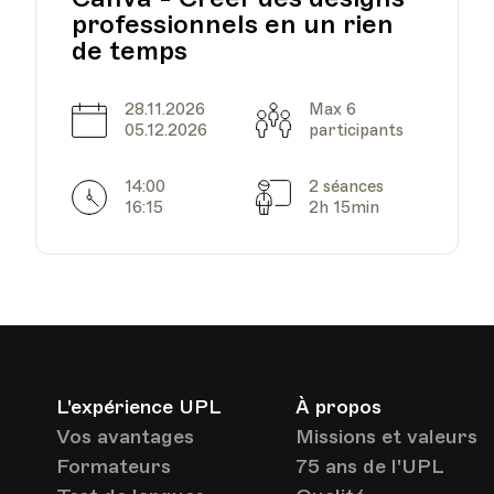
Lausanne
professionnels en un rien
de temps
28.11.2026
Max 6
Date
Capacité
05.12.2026
participants
14:00
2 séances
Horarires
Séances
16:15
2h 15min
L'expérience UPL
À propos
Vos avantages
Missions et valeurs
Formateurs
75 ans de l'UPL