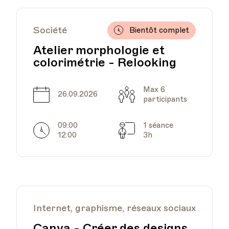
Société
UPL - Université
Bientôt complet
populaire de Lausanne -
Lieu
Atelier morphologie et
Escaliers du Marché 2,
Lausanne
colorimétrie - Relooking
Max 6
Date
Capacité
26.09.2026
participants
UPL - Université
09:00
1 séance
populaire de Lausanne -
Horarires
Séances
Lieu
12:00
3h
Escaliers du Marché 2,
Lausanne
Internet, graphisme, réseaux sociaux
UPL - Université
populaire de Lausanne -
Lieu
Canva - Créer des designs
Escaliers du Marché 2,