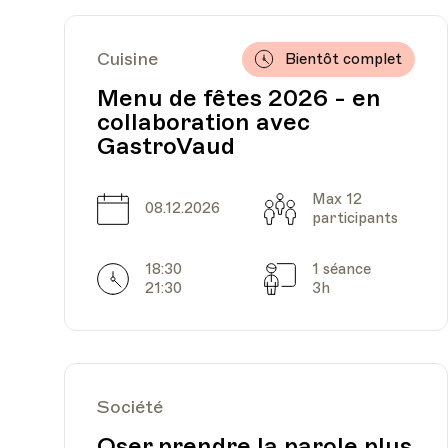
Cuisine
Bientôt complet
Date
Heure
07.11.2025
18.00
Menu de fêtes 2026 - en
collaboration avec
GastroVaud
Max 12
Date
Capacité
08.12.2026
participants
Date
Heure
12.12.2025
18.00
18:30
1 séance
Horarires
Séances
21:30
3h
Société
Date
Heure
16.01.2026
18.00
Oser prendre la parole plus