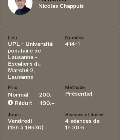
Nicolas Chappuis
Lieu
Numéro
UPL - Université
414-1
populaire de
Lausanne -
Escaliers du
Marché 2,
Lausanne
Prix
Méthode
Présentiel
Normal
200.–
Réduit
190.–
Jours
Séances et durée
Vendredi
4 séances de
(18h à 19h30)
1h 30m