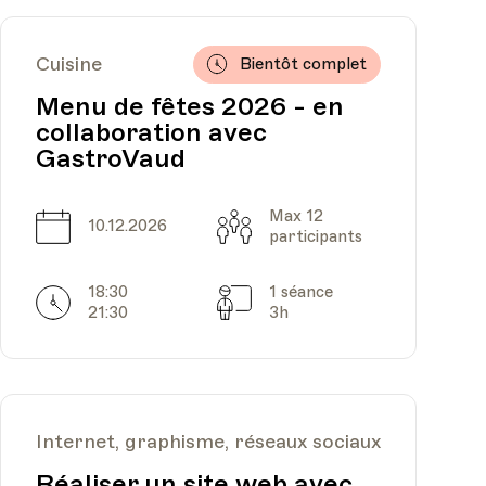
Cuisine
Bientôt complet
Menu de fêtes 2026 - en
collaboration avec
GastroVaud
Max 12
Date
Capacité
10.12.2026
participants
18:30
1 séance
Horarires
Séances
21:30
3h
Internet, graphisme, réseaux sociaux
Réaliser un site web avec