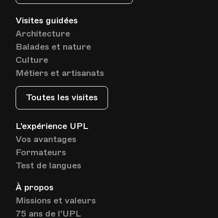
Visites guidées
Bâtiment communal - Salle Clément -
Lieu
Architecture
Grand Rue 44, Rolle
Balades et nature
Culture
Métiers et artisanats
Date
Heure
04.02.2021
19.45
Toutes les visites
Bâtiment communal - Salle Clément -
Lieu
Grand Rue 44, Rolle
L'expérience UPL
Vos avantages
Formateurs
Date
Heure
11.02.2021
19.45
Test de langues
Bâtiment communal - Salle Clément -
Lieu
À propos
Grand Rue 44, Rolle
Missions et valeurs
75 ans de l'UPL