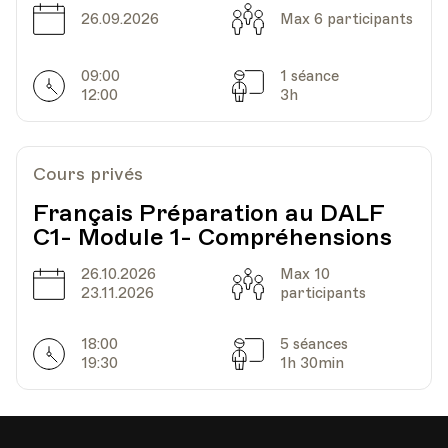
Grand Rue 44, Rolle
Date
Capacité
26.09.2026
Max 6 participants
09:00
1 séance
Horarires
Séances
Date
Heure
10.12.2020
19.45
12:00
3h
Bâtiment communal - Salle Clément -
Lieu
Grand Rue 44, Rolle
Cours privés
Français Préparation au DALF
C1- Module 1- Compréhensions
Date
Heure
17.12.2020
19.45
26.10.2026
Max 10
Date
Capacité
23.11.2026
participants
Bâtiment communal - Salle Clément -
Lieu
Grand Rue 44, Rolle
18:00
5 séances
Horarires
Séances
19:30
1h 30min
Date
Heure
07.01.2021
19.45