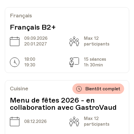
Date
Heure
29.10.2020
19.45
Français
Bâtiment communal - Salle Clément -
Français B2+
Lieu
Grand Rue 44, Rolle
09.09.2026
Max 12
Date
Capacité
20.01.2027
participants
Date
Heure
05.11.2020
19.45
18:00
15 séances
Horarires
Séances
19:30
1h 30min
Bâtiment communal - Salle Clément -
Lieu
Grand Rue 44, Rolle
Cuisine
Bientôt complet
Menu de fêtes 2026 - en
Date
Heure
12.11.2020
19.45
collaboration avec GastroVaud
Max 12
Bâtiment communal - Salle Clément -
Date
Capacité
08.12.2026
Lieu
participants
Grand Rue 44, Rolle