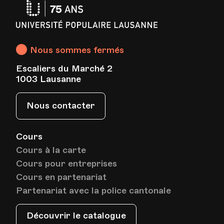
Université
Bâtiment communal - Salle Clément -
Lieu
Grand Rue 44, Rolle
Populaire
Lausanne
Nous sommes fermés
Date
Heure
14.01.2021
19.45
Escaliers du Marché 2
1003 Lausanne
Bâtiment communal - Salle Clément -
Lieu
Grand Rue 44, Rolle
Nous contacter
Cours
Date
Heure
21.01.2021
19.45
Cours à la carte
Cours pour entreprises
Bâtiment communal - Salle Clément -
Lieu
Cours en partenariat
Grand Rue 44, Rolle
Partenariat avec la police cantonale
Découvrir le catalogue
Date
Heure
28.01.2021
19.45