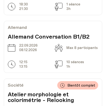
18:30
1 séance
Horarires
Séances
21:30
3h
Date
Heure
19.11.2020
19.45
Allemand
Bâtiment communal - Salle Clément -
Lieu
Grand Rue 44, Rolle
Allemand Conversation B1/B2
22.09.2026
Date
Capacité
Max 8 participants
08.12.2026
Date
Heure
26.11.2020
19.45
12:15
10 séances
Horarires
Séances
Bâtiment communal - Salle Clément -
13:15
1h
Lieu
Grand Rue 44, Rolle
Société
Bientôt complet
Date
Heure
03.12.2020
19.45
Atelier morphologie et
colorimétrie - Relooking
Bâtiment communal - Salle Clément -
Lieu