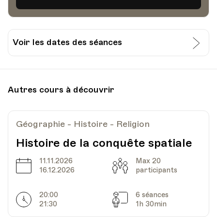
Voir les dates des séances
Date
Heure
01.10.2020
19.45
Autres cours à découvrir
Bâtiment communal - Salle Clément -
Lieu
Grand Rue 44, Rolle
Géographie - Histoire - Religion
Histoire de la conquête spatiale
Date
Heure
08.10.2020
19.45
11.11.2026
Max 20
Date
Capacité
16.12.2026
participants
Bâtiment communal - Salle Clément -
Lieu
Grand Rue 44, Rolle
20:00
6 séances
Horarires
Séances
21:30
1h 30min