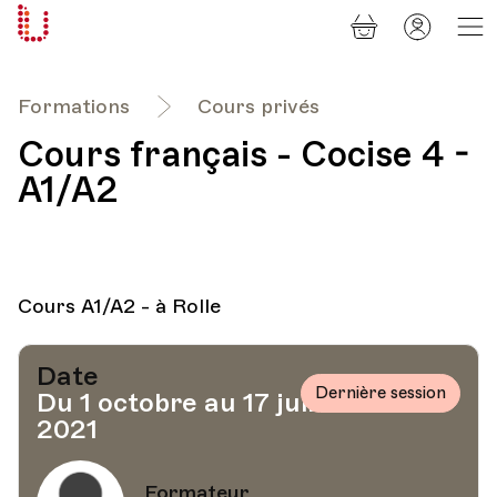
Panier
Mon
Université
compt
Populaire
Lausanne
Formations
Cours privés
Cours français - Cocise 4 -
A1/A2
Cours A1/A2 - à Rolle
Date
Dernière session
Du 1 octobre au 17 juin
2021
Formateur