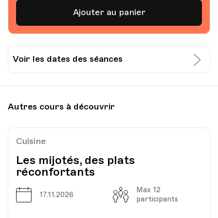
Ajouter au panier
Voir les dates des séances
Date
Heure
10.12.2026
18.30
Autres cours à découvrir
Gastrovaud, Avenue du Général Guisan 42,
Lieu
Pully
Cuisine
Les mijotés, des plats
réconfortants
Max 12
Date
Capacité
17.11.2026
participants