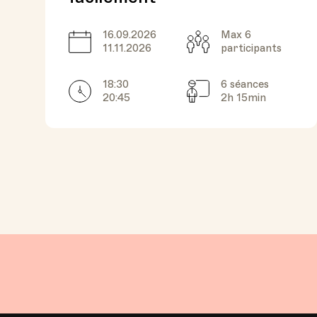
16.09.2026
Max 6
Date
Capacité
11.11.2026
participants
18:30
6 séances
Horarires
Séances
20:45
2h 15min