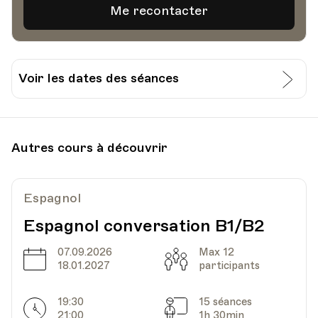
Voir les dates des séances
Date
Heure
13.11.2024
18.30
Autres cours à découvrir
HEP - Haute Ecole Pédagogique - Salle 816
Lieu
1005, Lausanne
Av. de Cour 33
Espagnol
Espagnol conversation B1/B2
Date
07.09.2026
Heure
Max 12
20.11.2024
18.30
Date
Capacité
18.01.2027
participants
HEP - Haute Ecole Pédagogique - Salle 816
19:30
15 séances
Lieu
1005, Lausanne
Horarires
Séances
21:00
1h 30min