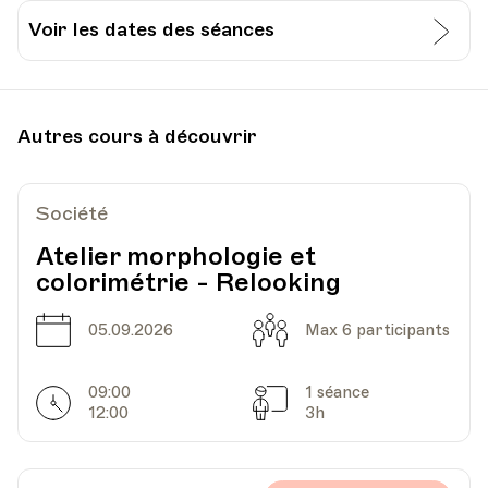
Voir les dates des séances
Date
Heure
04.12.2024
18.00
Autres cours à découvrir
HEP - Haute Ecole Pédagogique - Salle 716
Lieu
1005, Lausanne
Av. de Cour 33
Société
Atelier morphologie et
colorimétrie - Relooking
Date
Heure
11.12.2024
18.00
Date
Capacité
05.09.2026
Max 6 participants
HEP - Haute Ecole Pédagogique - Salle 716
Lieu
1005, Lausanne
09:00
1 séance
Av. de Cour 33
Horarires
Séances
12:00
3h