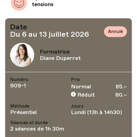
tensions
Date
Annulé
Du 6 au 13 juillet 2026
Formatrice
Diane Duperret
Numéro
Prix
909-1
Normal
85.–
Réduit
80.–
Méthode
Jours
Présentiel
Lundi (13h à 14h30)
Séances et durée
2 séances de 1h 30m