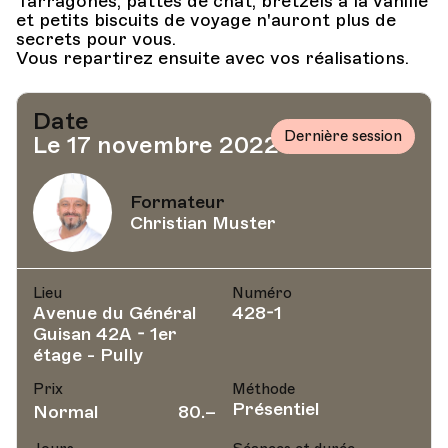
Tarragones, pattes de chat, bretzels à la vanille
et petits biscuits de voyage n'auront plus de
secrets pour vous.
Vous repartirez ensuite avec vos réalisations.
Date
Dernière session
Le 17 novembre 2022
Formateur
Christian Muster
Lieu
Numéro
Avenue du Général
428-1
Guisan 42A - 1er
étage - Pully
Prix
Méthode
Présentiel
Normal
80.–