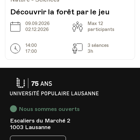
Découvrir la forêt par le jeu
09.09.2026
Max 12
Date
Capacité
02.12.2026
participants
14:00
3 séances
Horarires
Séances
17:00
3h
Université
Populaire
Lausanne
Nous sommes ouverts
Escaliers du Marché 2
1003 Lausanne