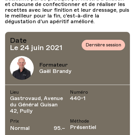
et chacune de confectionner et de réaliser les
recettes avec leur finition et leur dressage, puis
le meilleur pour la fin, c'est-à-dire la
dégustation d'un apéritif amélioré.
Date
Dernière session
Le 24 juin 2021
Formateur
Gaël Brandy
Lieu
Numéro
Gastrovaud, Avenue
440-1
du Général Guisan
42, Pully
Prix
Méthode
Présentiel
Normal
95.–