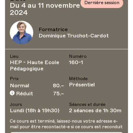
Dernière session
Du 4 au 11 novembre
2024
Formatrice
Dominique Truchot-Cardot
Lieu
Numéro
HEP - Haute Ecole
160-1
Pédagogique
Prix
Méthode
Présentiel
Normal
80.–
Réduit
75.–
Jours
Séances et durée
Lundi (18h à 19h30)
2 séances de 1h 30m
Ce cours est terminé, laissez-nous votre adresse e-
mail pour être recontacté-e si ce cours est reconduit