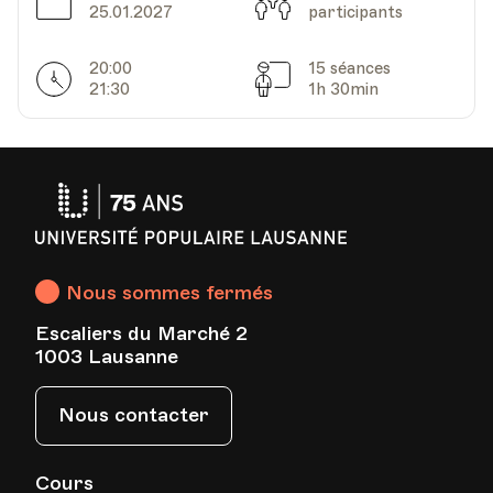
Date
Capacité
25.01.2027
participants
20:00
15 séances
Horarires
Séances
21:30
1h 30min
Université
Populaire
Lausanne
Nous sommes fermés
Escaliers du Marché 2
1003 Lausanne
Nous contacter
Cours