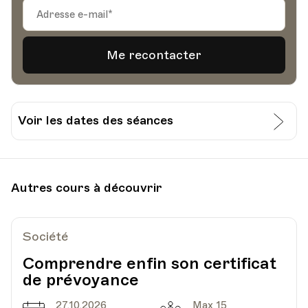
Voir les dates des séances
Date
Heure
04.11.2024
18.00
Autres cours à découvrir
HEP - Haute Ecole Pédagogique - Salle 712
Lieu
1005, Lausanne
Av. de Cour 33
Société
Comprendre enfin son certificat
de prévoyance
Date
Heure
11.11.2024
18.00
27.10.2026
Max 15