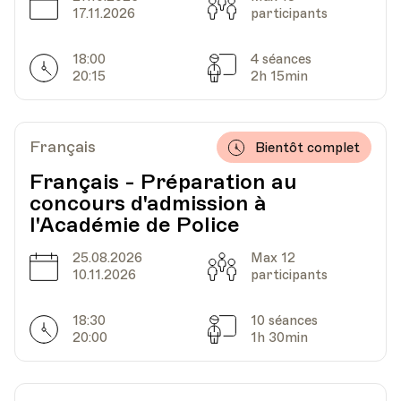
Date
Capacité
17.11.2026
participants
HEP - Haute Ecole Pédagogique - Salle 712
Lieu
1005, Lausanne
18:00
4 séances
Av. de Cour 33
Horarires
Séances
20:15
2h 15min
Français
Bientôt complet
Français - Préparation au
concours d'admission à
l'Académie de Police
25.08.2026
Max 12
Date
Capacité
10.11.2026
participants
18:30
10 séances
Horarires
Séances
20:00
1h 30min