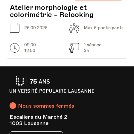
Atelier morphologie et
colorimétrie - Relooking
Date
Capacité
26.09.2026
Max 6 participants
09:00
1 séance
Horarires
Séances
12:00
3h
Université
Populaire
Lausanne
Nous sommes fermés
Escaliers du Marché 2
1003 Lausanne