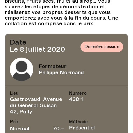
biscuits, fruits secs, fruits au sirop... Vous
suivrez les étapes de démonstration et
réaliserez vos propres desserts que vous
emporterez avec vous à la fin du cours. Une
collation est comprise dans le prix.
Date
Dernière session
Le 8 juillet 2020
Formateur
Philippe Normand
Lieu
Numéro
Gastrovaud, Avenue
438-1
du Général Guisan
42, Pully
Prix
Méthode
Présentiel
Normal
70.–