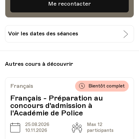
Voir les dates des séances
Date
Heure
02.05.2023
18.30
Autres cours à découvrir
Gastrovaud, Avenue du Général Guisan 42,
Lieu
Pully
Français
Bientôt complet
Français - Préparation au
concours d'admission à
l'Académie de Police
25.08.2026
Max 12
Date
Capacité
10.11.2026
participants