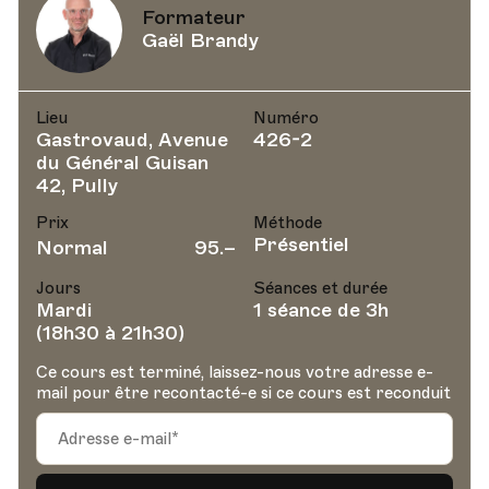
Formateur
Gaël Brandy
Lieu
Numéro
Gastrovaud, Avenue
426-2
du Général Guisan
42, Pully
Prix
Méthode
Présentiel
Normal
95.–
Jours
Séances et durée
Mardi
1 séance de 3h
(18h30 à 21h30)
Ce cours est terminé, laissez-nous votre adresse e-
mail pour être recontacté-e si ce cours est reconduit