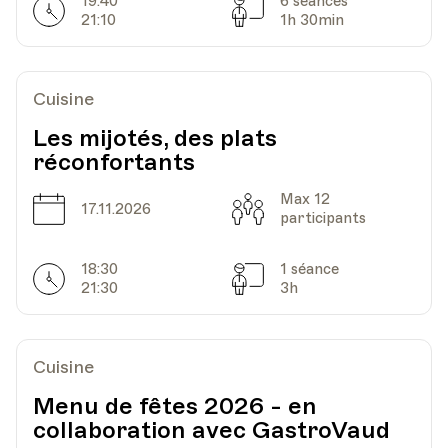
19:40
6 séances
Horarires
Séances
21:10
1h 30min
Cuisine
Les mijotés, des plats
réconfortants
Max 12
Date
Capacité
17.11.2026
participants
18:30
1 séance
Horarires
Séances
21:30
3h
Cuisine
Menu de fêtes 2026 - en
collaboration avec GastroVaud