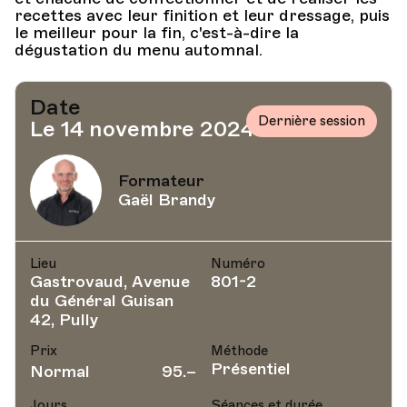
recettes avec leur finition et leur dressage, puis
le meilleur pour la fin, c'est-à-dire la
dégustation du menu automnal.
Date
Dernière session
Le 14 novembre 2024
Formateur
Gaël Brandy
Lieu
Numéro
Gastrovaud, Avenue
801-2
du Général Guisan
42, Pully
Prix
Méthode
Présentiel
Normal
95.–
Jours
Séances et durée