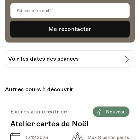
Voir les dates des séances
Date
Heure
31.01.2024
19.30
Autres cours à découvrir
HEP - Haute Ecole Pédagogique - Salle 812
Lieu
1005, Lausanne
Av. de Cour 33
Expression créatrice
Nouveau
Atelier cartes de Noël
Date
Heure
07.02.2024
19.30
Date
Capacité
12.12.2026
Max 8 participants