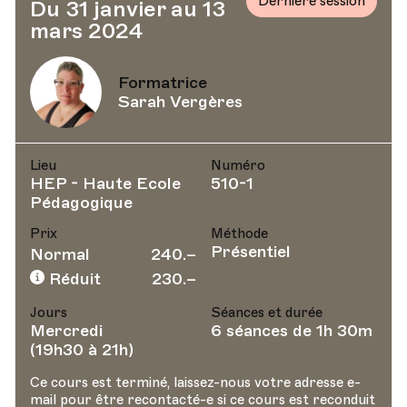
Dernière session
Du 31 janvier au 13
mars 2024
Formatrice
Sarah Vergères
Lieu
Numéro
HEP - Haute Ecole
510-1
Pédagogique
Prix
Méthode
Présentiel
Normal
240.–
Réduit
230.–
Jours
Séances et durée
Mercredi
6 séances de 1h 30m
(19h30 à 21h)
Ce cours est terminé, laissez-nous votre adresse e-
mail pour être recontacté-e si ce cours est reconduit