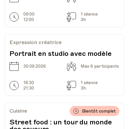
HEP - Haute Ecole Pédagogique - Salle 820
09:00
1 séance
Horarires
Séances
Lieu
1005, Lausanne
12:00
3h
Av. de Cour 33
Expression créatrice
Date
Heure
21.02.2024
19.30
Portrait en studio avec modèle
HEP - Haute Ecole Pédagogique - Salle 820
Date
Capacité
30.09.2026
Max 6 participants
Lieu
1005, Lausanne
Av. de Cour 33
18:30
1 séance
Horarires
Séances
21:30
3h
Date
Heure
28.02.2024
19.30
Cuisine
Bientôt complet
HEP - Haute Ecole Pédagogique - Salle 820
Street food : un tour du monde
Lieu
1005, Lausanne
Av. de Cour 33