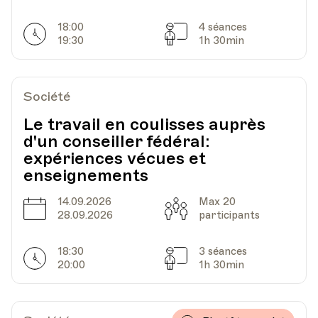
18:00
4 séances
HEP - Haute Ecole Pédagogique - Salle 719
Horarires
Séances
19:30
1h 30min
Lieu
1005, Lausanne
Av. de Cour 33
Société
Date
Heure
16.09.2026
18.45
Le travail en coulisses auprès
d'un conseiller fédéral:
expériences vécues et
HEP - Haute Ecole Pédagogique - Salle 719
enseignements
Lieu
1005, Lausanne
Av. de Cour 33
14.09.2026
Max 20
Date
Capacité
28.09.2026
participants
Date
Heure
23.09.2026
18.45
18:30
3 séances
Horarires
Séances
20:00
1h 30min
HEP - Haute Ecole Pédagogique - Salle 719
Lieu
1005, Lausanne
Av. de Cour 33