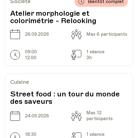
Société
Bientôt complet
Atelier morphologie et
colorimétrie - Relooking
Date
Heure
30.09.2026
18.45
Date
Capacité
26.09.2026
Max 6 participants
HEP - Haute Ecole Pédagogique - Salle 719
Lieu
1005, Lausanne
09:00
1 séance
Av. de Cour 33
Horarires
Séances
12:00
3h
Date
Heure
07.10.2026
18.45
Cuisine
Street food : un tour du monde
HEP - Haute Ecole Pédagogique - Salle 719
des saveurs
Lieu
1005, Lausanne
Av. de Cour 33
Max 12
Date
Capacité
24.09.2026
participants
Date
Heure
28.10.2026
18.45
18:30
1 séance
Horarires
Séances