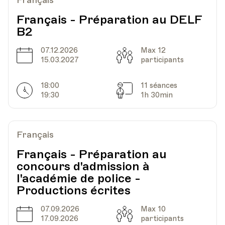
Français
Français - Préparation au DELF
B2
Date
Heure
26.08.2026
18.45
07.12.2026
Max 12
Date
Capacité
15.03.2027
participants
HEP - Haute Ecole Pédagogique - Salle 719
Lieu
1005, Lausanne
18:00
11 séances
Av. de Cour 33
Horarires
Séances
19:30
1h 30min
Date
Heure
02.09.2026
18.45
Français
Français - Préparation au
HEP - Haute Ecole Pédagogique - Salle 719
concours d'admission à
Lieu
1005, Lausanne
l'académie de police -
Av. de Cour 33
Productions écrites
07.09.2026
Max 10
Date
Capacité
Date
Heure
09.09.2026
18.45
17.09.2026
participants