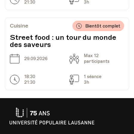
21:30
3h
HEP - Haute Ecole Pédagogique - Salle 719
Lieu
1005, Lausanne
Av. de Cour 33
Cuisine
Bientôt complet
Street food : un tour du monde
des saveurs
Date
Heure
04.11.2026
18.45
Max 12
Date
Capacité
29.09.2026
participants
HEP - Haute Ecole Pédagogique - Salle 719
Lieu
1005, Lausanne
18:30
1 séance
Av. de Cour 33
Horarires
Séances
21:30
3h
Université
Populaire
Lausanne