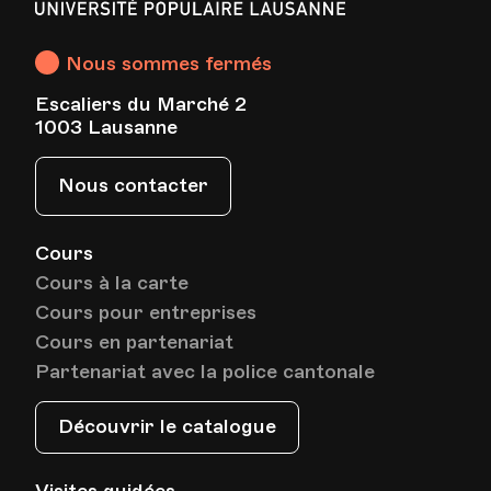
Lieu
1005, Lausanne
Populaire
Av. de Cour 33
Lausanne
Nous sommes fermés
Escaliers du Marché 2
Date
Heure
15.12.2022
19.30
1003 Lausanne
HEP - Haute Ecole Pédagogique - Salle 712
Nous contacter
Lieu
1005, Lausanne
Av. de Cour 33
Cours
Cours à la carte
Date
Heure
12.01.2023
19.30
Cours pour entreprises
Cours en partenariat
Partenariat avec la police cantonale
HEP - Haute Ecole Pédagogique - Salle 712
Lieu
1005, Lausanne
Av. de Cour 33
Découvrir le catalogue