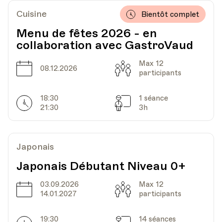
Date
Heure
06.10.2022
19.30
Cuisine
Bientôt complet
Menu de fêtes 2026 - en
HEP - Haute Ecole Pédagogique - Salle 712
collaboration avec GastroVaud
Lieu
1005, Lausanne
Av. de Cour 33
Max 12
Date
Capacité
08.12.2026
participants
Date
Heure
13.10.2022
19.30
18:30
1 séance
Horarires
Séances
21:30
3h
HEP - Haute Ecole Pédagogique - Salle 712
Lieu
1005, Lausanne
Av. de Cour 33
Japonais
Japonais Débutant Niveau 0+
03.09.2026
Max 12
Date
Heure
03.11.2022
19.30
Date
Capacité
14.01.2027
participants
HEP - Haute Ecole Pédagogique - Salle 712
19:30
14 séances