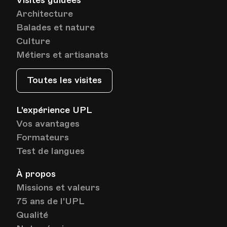
Visites guidées
Date
Heure
19.01.2023
19.30
Architecture
Balades et nature
HEP - Haute Ecole Pédagogique - Salle 712
Culture
Lieu
1005, Lausanne
Métiers et artisanats
Av. de Cour 33
Toutes les visites
Date
Heure
26.01.2023
19.30
L'expérience UPL
Vos avantages
HEP - Haute Ecole Pédagogique - Salle 712
Lieu
Formateurs
1005, Lausanne
Av. de Cour 33
Test de langues
À propos
Missions et valeurs
Date
Heure
02.02.2023
19.30
75 ans de l'UPL
Qualité
HEP - Haute Ecole Pédagogique - Salle 712
Lieu