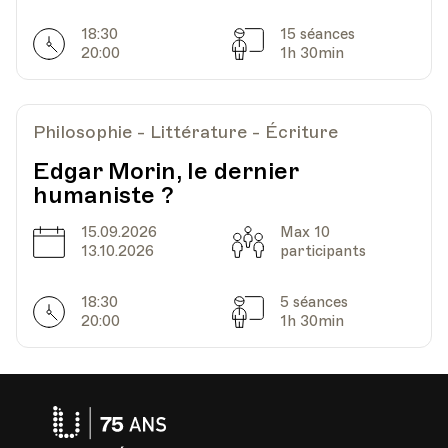
Date
Heure
24.11.2022
19.30
18:30
15 séances
Horarires
Séances
20:00
1h 30min
HEP - Haute Ecole Pédagogique - Salle 712
Lieu
1005, Lausanne
Av. de Cour 33
Philosophie - Littérature - Écriture
Edgar Morin, le dernier
humaniste ?
Date
Heure
01.12.2022
19.30
15.09.2026
Max 10
Date
Capacité
13.10.2026
HEP - Haute Ecole Pédagogique - Salle 712
participants
Lieu
1005, Lausanne
Av. de Cour 33
18:30
5 séances
Horarires
Séances
20:00
1h 30min
Date
Heure
08.12.2022
19.30
Université
HEP - Haute Ecole Pédagogique - Salle 712