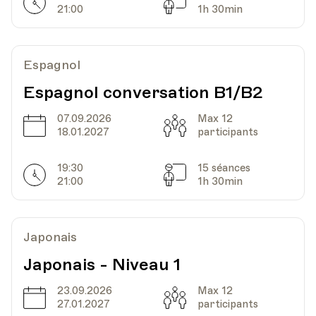
Lieu
1005, Lausanne
Horarires
Séances
21:00
1h 30min
Av. de Cour 33
Espagnol
Date
Heure
10.11.2022
19.30
Espagnol conversation B1/B2
HEP - Haute Ecole Pédagogique - Salle 712
07.09.2026
Max 12
Date
Capacité
Lieu
1005, Lausanne
18.01.2027
participants
Av. de Cour 33
19:30
15 séances
Horarires
Séances
21:00
1h 30min
Date
Heure
17.11.2022
19.30
Japonais
HEP - Haute Ecole Pédagogique - Salle 712
Lieu
1005, Lausanne
Japonais - Niveau 1
Av. de Cour 33
23.09.2026
Max 12
Date
Capacité
27.01.2027
participants