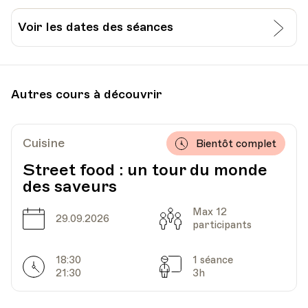
Je prends contact avec l’Université Populaire
de Lausanne:
Voir les dates des séances
021 / 315 24 24
info@uplausanne.ch
Date
Heure
22.09.2022
19.30
Autres cours à découvrir
HEP - Haute Ecole Pédagogique - Salle 712
Lieu
1005, Lausanne
Av. de Cour 33
Cuisine
Bientôt complet
Street food : un tour du monde
des saveurs
Date
Heure
29.09.2022
19.30
Max 12
Date
Capacité
29.09.2026
participants
HEP - Haute Ecole Pédagogique - Salle 712
Lieu
1005, Lausanne
18:30
1 séance
Av. de Cour 33
Horarires
Séances
21:30
3h