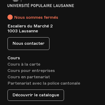
Av. de Cour 33
Populaire
Lausanne
Nous sommes fermés
Date
Heure
08.05.2024
18.00
Escaliers du Marché 2
1003 Lausanne
HEP - Haute Ecole Pédagogique - Salle 823
Lieu
1005, Lausanne
Nous contacter
Av. de Cour 33
Cours
Cours à la carte
Date
Heure
15.05.2024
18.00
Cours pour entreprises
Cours en partenariat
HEP - Haute Ecole Pédagogique - Salle 823
Partenariat avec la police cantonale
Lieu
1005, Lausanne
Av. de Cour 33
Découvrir le catalogue