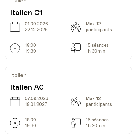
Italien
Date
Heure
28.02.2024
18.00
Italien C1
HEP - Haute Ecole Pédagogique - Salle 823
01.09.2026
Max 12
Date
Capacité
Lieu
1005, Lausanne
22.12.2026
participants
Av. de Cour 33
18:00
15 séances
Horarires
Séances
19:30
1h 30min
Date
Heure
06.03.2024
18.00
Italien
HEP - Haute Ecole Pédagogique - Salle 823
Lieu
1005, Lausanne
Italien A0
Av. de Cour 33
07.09.2026
Max 12
Date
Capacité
18.01.2027
participants
Date
Heure
13.03.2024
18.00
18:00
15 séances
Horarires
Séances
19:30
1h 30min
HEP - Haute Ecole Pédagogique - Salle 823
Lieu