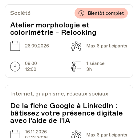
1005, Lausanne
Av. de Cour 33
Société
Bientôt complet
Atelier morphologie et
colorimétrie - Relooking
Date
Heure
20.03.2024
18.00
Date
Capacité
26.09.2026
Max 6 participants
HEP - Haute Ecole Pédagogique - Salle 823
Lieu
1005, Lausanne
Av. de Cour 33
09:00
1 séance
Horarires
Séances
12:00
3h
Date
Heure
27.03.2024
18.00
Internet, graphisme, réseaux sociaux
De la fiche Google à LinkedIn :
HEP - Haute Ecole Pédagogique - Salle 823
Lieu
1005, Lausanne
bâtissez votre présence digitale
Av. de Cour 33
avec l'aide de l'IA
16.11.2026
Date
Capacité
Max 6 participants
07.12.2026