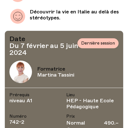
Découvrir la vie en Italie au delà des
stéréotypes.
Date
Dernière session
Du 7 février au 5 juin
2024
Formatrice
Martina Tassini
Prérequis
Lieu
niveau A1
HEP - Haute Ecole
Pédagogique
Numéro
Prix
742-2
Normal
490.–