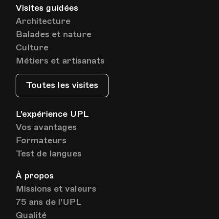
Date
Heure
22.05.2024
18.00
Visites guidées
Architecture
Balades et nature
HEP - Haute Ecole Pédagogique - Salle 823
Lieu
1005, Lausanne
Culture
Av. de Cour 33
Métiers et artisanats
Toutes les visites
Date
Heure
29.05.2024
18.00
L'expérience UPL
HEP - Haute Ecole Pédagogique - Salle 823
Vos avantages
Lieu
1005, Lausanne
Formateurs
Av. de Cour 33
Test de langues
À propos
Date
Heure
05.06.2024
18.00
Missions et valeurs
75 ans de l'UPL
HEP - Haute Ecole Pédagogique - Salle 823
Qualité
Lieu
1005, Lausanne