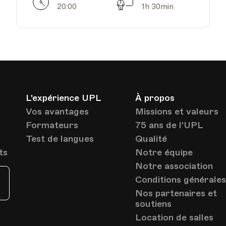
Horarires
Séances
1005, Lausanne
20:00
1h 30min
Av. de Cour 33
HEP - Haute Ecole
Pédagogique - Salle 823
Lieu
1005, Lausanne
L'expérience UPL
À propos
Av. de Cour 33
Vos avantages
Missions et valeurs
Formateurs
75 ans de l'UPL
Test de langues
Qualité
ts
Notre équipe
HEP - Haute Ecole
Notre association
Pédagogique - Salle 823
Lieu
Conditions générale
1005, Lausanne
Av. de Cour 33
Nos partenaires et
soutiens
Location de salles