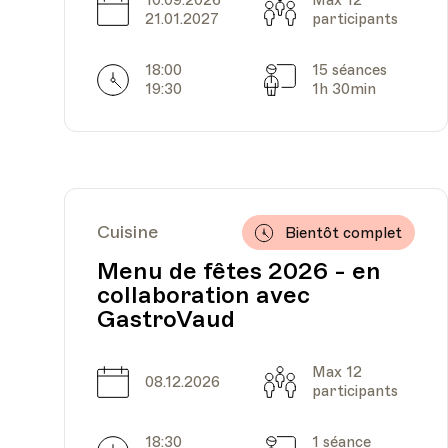
10.09.2026
Max 12
Date
Capacité
21.01.2027
participants
18:00
15 séances
Horarires
Séances
19:30
1h 30min
Date
Heure
11.03.2024
19.40
Cuisine
Bientôt complet
Menu de fêtes 2026 - en
Date
Heure
18.03.2024
19.40
collaboration avec
GastroVaud
Max 12
Date
Capacité
08.12.2026
participants
18:30
1 séance
Date
Heure
25.03.2024
19.40