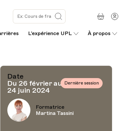
Panier
Mon
Rechercher
com
arrières
L’expérience UPL
À propos
Date
Du 26 février au
Dernière session
24 juin 2024
Formatrice
Martina Tassini