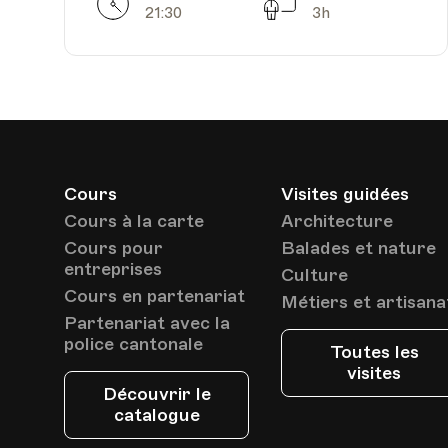
Horarires
Séances
21:30
3h
Date
Heure
15.04.2024
19.40
Cours
Visites guidées
Cours à la carte
Architecture
Cours pour
Balades et nature
entreprises
Culture
Cours en partenariat
Métiers et artisana
Partenariat avec la
police cantonale
Date
Heure
22.04.2024
19.40
Toutes les
visites
Découvrir le
catalogue