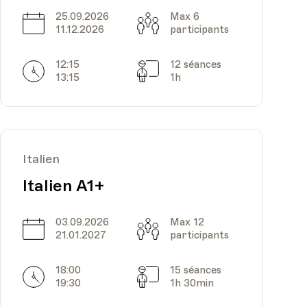
25.09.2026
Max 6
Date
Capacité
11.12.2026
participants
12:15
12 séances
Horarires
Séances
13:15
1h
Italien
Italien A1+
03.09.2026
Max 12
Date
Capacité
21.01.2027
participants
18:00
15 séances
Horarires
Séances
19:30
1h 30min