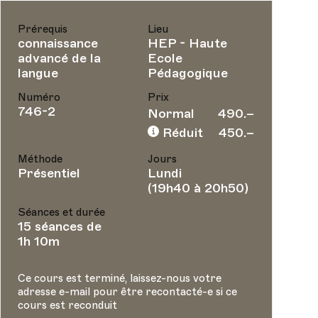
Prérequis
Lieu
connaissance
HEP - Haute
advancé de la
Ecole
langue
Pédagogique
Numéro
Prix
746-2
Normal
490.–
Réduit
450.–
Méthode
Jours
Présentiel
Lundi
(19h40 à 20h50)
Séances et durée
15 séances de
1h 10m
Ce cours est terminé, laissez-nous votre
adresse e-mail pour être recontacté-e si ce
cours est reconduit