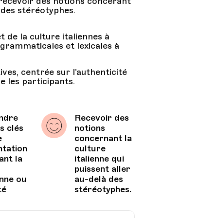
; recevoir des notions concerant
à des stéréotyphes.
 de la culture italiennes à
 grammaticales et lexicales à
es, centrée sur l’authenticité
re les participants.
ndre
Recevoir des
ts clés
notions
e
concernant la
tation
culture
ant la
italienne qui
puissent aller
enne ou
au-delà des
té
stéréotyphes.