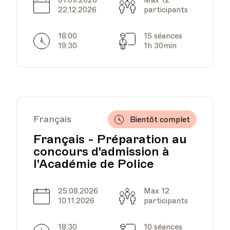
01.09.2026
Max 12
Date
Capacité
22.12.2026
participants
HEP - Haute Ecole
18:00
15 séances
Horarires
Séances
Pédagogique - Salle 823
19:30
1h 30min
Lieu
1005, Lausanne
Av. de Cour 33
Français
Bientôt complet
HEP - Haute Ecole
Pédagogique - Salle 823
Français - Préparation au
Lieu
1005, Lausanne
concours d'admission à
Av. de Cour 33
l'Académie de Police
25.08.2026
Max 12
Date
Capacité
10.11.2026
participants
HEP - Haute Ecole
Pédagogique - Salle 823
18:30
10 séances
Lieu