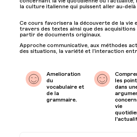
concernant la vie quotidienne ou l'actualité
la culture italienne qui puissent aller au-del
Ce cours favorisera la découverte de la vie et
travers des textes ainsi que des acquisitions
partir de documents originaux.
Approche communicative, aux méthodes activ
des situations, la variété et l’interaction ent
Amelioration
Compre
du
les poin
vocabulaire et
dans un
de la
argumen
grammaire.
concern
vie
quotidi
l'actuali