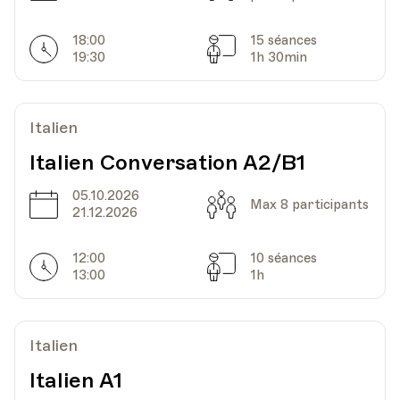
18:00
15 séances
Horarires
Date
Heure
Séances
30.03.2023
19.00
19:30
1h 30min
Lieu
Préfecture, Place Emile Gardaz 5, Echallens
Italien
Italien Conversation A2/B1
Date
Heure
06.04.2023
19.00
05.10.2026
Date
Capacité
Max 8 participants
21.12.2026
Lieu
Préfecture, Place Emile Gardaz 5, Echallens
12:00
10 séances
Horarires
Séances
13:00
1h
Date
Heure
27.04.2023
19.00
Italien
Italien A1
Lieu
Préfecture, Place Emile Gardaz 5, Echallens