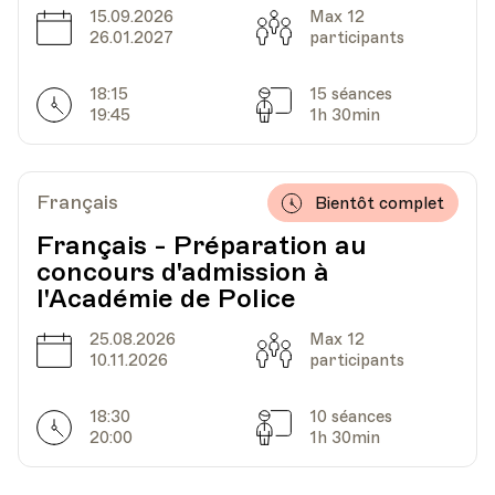
15.09.2026
Max 12
Date
Capacité
26.01.2027
participants
Date
Heure
04.05.2023
19.00
18:15
15 séances
Horarires
Séances
19:45
1h 30min
Lieu
Préfecture, Place Emile Gardaz 5, Echallens
Français
Bientôt complet
Français - Préparation au
Date
Heure
11.05.2023
19.00
concours d'admission à
l'Académie de Police
Lieu
Préfecture, Place Emile Gardaz 5, Echallens
25.08.2026
Max 12
Date
Capacité
10.11.2026
participants
Date
Heure
25.05.2023
19.00
18:30
10 séances
Horarires
Séances
20:00
1h 30min
Lieu
Préfecture, Place Emile Gardaz 5, Echallens