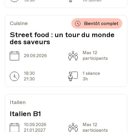
19:30
1h 30min
Date
Heure
09.03.2023
19.00
Cuisine
Bientôt complet
Lieu
Préfecture, Place Emile Gardaz 5, Echallens
Street food : un tour du monde
des saveurs
Max 12
Date
Capacité
29.09.2026
Date
Heure
16.03.2023
19.00
participants
18:30
1 séance
Horarires
Lieu
Séances
Préfecture, Place Emile Gardaz 5, Echallens
21:30
3h
Italien
Date
Heure
23.03.2023
19.00
Italien B1
Lieu
Préfecture, Place Emile Gardaz 5, Echallens
10.09.2026
Max 12
Date
Capacité
21.01.2027
participants