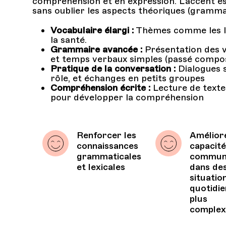
compréhension et en expression. L’accent est
sans oublier les aspects théoriques (gramm
Vocabulaire élargi :
Thèmes comme les lois
la santé.
Grammaire avancée :
Présentation des ve
et temps verbaux simples (passé compos
Pratique de la conversation :
Dialogues s
rôle, et échanges en petits groupes
Compréhension écrite :
Lecture de textes
pour développer la compréhension
Renforcer les
Améliore
connaissances
capacité
grammaticales
commun
et lexicales
dans de
situatio
quotidi
plus
complex