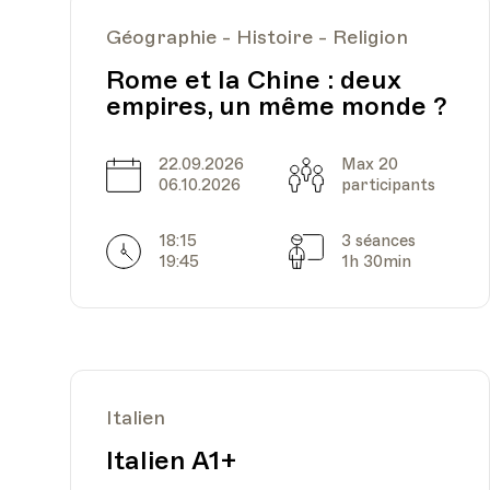
Géographie - Histoire - Religion
Rome et la Chine : deux
empires, un même monde ?
Date
Heure
17.03.2025
18.00
22.09.2026
Max 20
Date
Capacité
06.10.2026
participants
18:15
3 séances
Horarires
Séances
19:45
1h 30min
Date
Heure
24.03.2025
18.00
Italien
Italien A1+