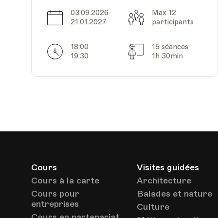
Date
Heure
31.03.2025
18.00
03.09.2026
Max 12
Date
Capacité
21.01.2027
participants
18:00
15 séances
Horarires
Séances
19:30
1h 30min
Date
Heure
07.04.2025
18.00
Cours
Visites guidées
Cours à la carte
Architecture
Date
Heure
28.04.2025
18.00
Cours pour
Balades et nature
entreprises
Culture
Cours en partenariat