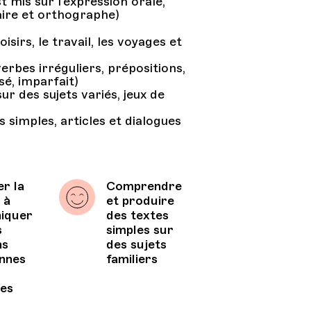
 mis sur l’expression orale,
aire et orthographe)
irs, le travail, les voyages et
rbes irréguliers, prépositions,
é, imparfait)
ur des sujets variés, jeux de
 simples, articles et dialogues
r la
Comprendre
 à
et produire
iquer
des textes
s
simples sur
ns
des sujets
ennes
familiers
es