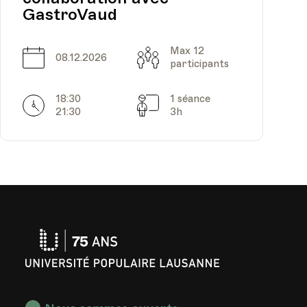
GastroVaud
Max 12
Date
Capacité
08.12.2026
participants
18:30
1 séance
Horarires
Séances
21:30
3h
Université
Populaire
Lausanne