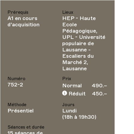
Prérequis
Lieux
A1 en cours
HEP - Haute
d'acquisition
Ecole
Pédagogique,
UPL - Université
populaire de
Lausanne -
Escaliers du
Marché 2,
Lausanne
Numéro
Prix
752-2
Normal
490.–
Réduit
450.–
Méthode
Jours
Présentiel
Lundi
(18h à 19h30)
Séances et durée
15 séances de