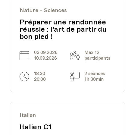
Nature - Sciences
Préparer une randonnée
réussie : l’art de partir du
HEP - Haute Ecole
Pédagogique - Salle 723
bon pied !
Lieu
1005, Lausanne
Av. de Cour 33
03.09.2026
Max 12
Date
Capacité
10.09.2026
participants
18:30
2 séances
Horarires
Séances
20:00
1h 30min
HEP - Haute Ecole
Pédagogique - Salle 723
Lieu
1005, Lausanne
Av. de Cour 33
Italien
Italien C1
HEP - Haute Ecole