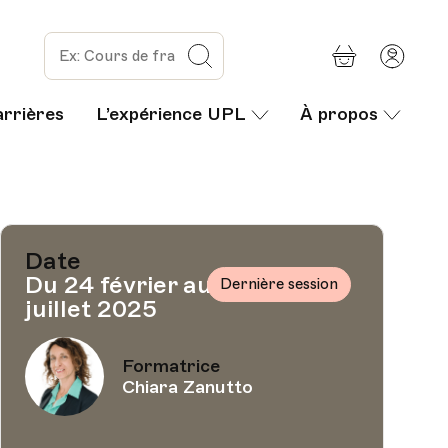
Panier
Mon
Rechercher
com
arrières
L’expérience UPL
À propos
Date
Du 24 février au 7
Dernière session
juillet 2025
Formatrice
Chiara Zanutto