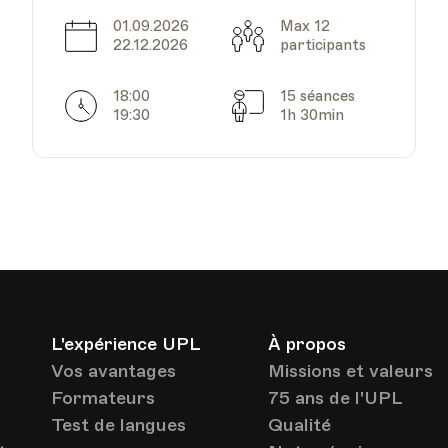
Pédagogique - Salle 723
Lieu
01.09.2026
Max 12
1005, Lausanne
Date
Capacité
22.12.2026
participants
Av. de Cour 33
18:00
15 séances
Horarires
Séances
19:30
1h 30min
HEP - Haute Ecole
Pédagogique - Salle 723
Lieu
1005, Lausanne
Av. de Cour 33
L'expérience UPL
À propos
HEP - Haute Ecole
Pédagogique - Salle 723
Vos avantages
Missions et valeurs
Lieu
1005, Lausanne
Formateurs
75 ans de l'UPL
Av. de Cour 33
Test de langues
Qualité