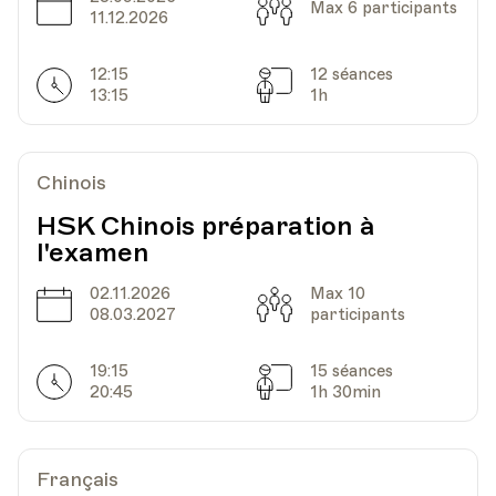
Date
Capacité
Max 6 participants
Lieu
En ligne
11.12.2026
12:15
12 séances
Horarires
Séances
13:15
1h
Date
Heure
01.03.2021
18.30
Chinois
Lieu
En ligne
HSK Chinois préparation à
l'examen
Date
Heure
08.03.2021
18.30
02.11.2026
Max 10
Date
Capacité
08.03.2027
participants
Lieu
En ligne
19:15
15 séances
Horarires
Séances
20:45
1h 30min
Date
Heure
15.03.2021
18.30
Français