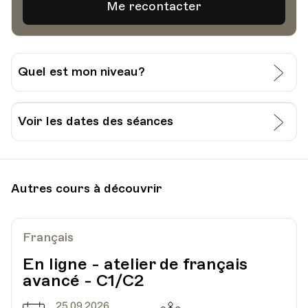
Quel est mon niveau?
J’évalue moi-même mon niveau:
Voir les dates des séances
Grille pour l’auto-évaluation du CECR
Date
Heure
08.02.2021
18.30
Je passe un test à l’Université Populaire de
Autres cours à découvrir
Lausanne:
Lieu
En ligne
Découvrir
Ajouter au panier (CHF 15.-)
Français
En ligne - atelier de français
Date
Heure
15.02.2021
18.30
avancé - C1/C2
25.09.2026