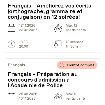
Français - Améliorez vos écrits
Lieu
En ligne
(orthographe, grammaire et
conjugaison) en 12 soirées!
17.11.2026
Max 12
Date
Heure
22.03.2021
18.30
Date
Capacité
23.02.2027
participants
18:30
12 séances
Lieu
En ligne
Horarires
Séances
20:00
1h 30min
Date
Heure
29.03.2021
18.30
Français
Bientôt complet
Français - Préparation au
concours d'admission à
Lieu
En ligne
l'Académie de Police
25.08.2026
Max 12
Date
Capacité
10.11.2026
participants
Date
Heure
19.04.2021
18.30