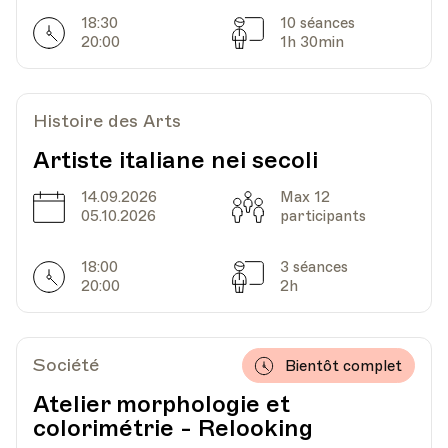
18:30
10 séances
Horarires
Séances
Lieu
En ligne
20:00
1h 30min
Histoire des Arts
Date
Heure
26.04.2021
18.30
Artiste italiane nei secoli
Lieu
En ligne
14.09.2026
Max 12
Date
Capacité
05.10.2026
participants
18:00
3 séances
Horarires
Séances
Date
Heure
03.05.2021
18.30
20:00
2h
Lieu
En ligne
Société
Bientôt complet
Atelier morphologie et
colorimétrie - Relooking