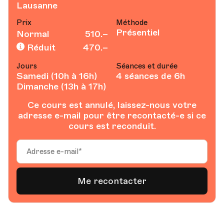
Lausanne
Prix
Méthode
Présentiel
Normal
510.–
Réduit
470.–
Jours
Séances et durée
Samedi (10h à 16h)
4 séances de 6h
Dimanche (13h à 17h)
Ce cours est annulé, laissez-nous votre
adresse e-mail pour être recontacté-e si ce
cours est reconduit.