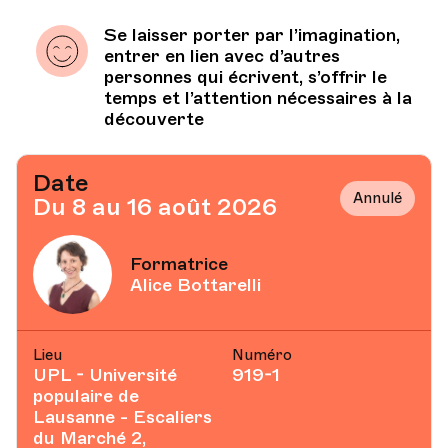
Se laisser porter par l’imagination,
entrer en lien avec d’autres
personnes qui écrivent, s’offrir le
temps et l’attention nécessaires à la
découverte
Date
Annulé
Du 8 au 16 août 2026
Formatrice
Alice Bottarelli
Lieu
Numéro
UPL - Université
919-1
populaire de
Lausanne - Escaliers
du Marché 2,