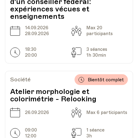
d'un conseiller fédéral:
expériences vécues et
enseignements
14.09.2026
Max 20
Date
Capacité
28.09.2026
participants
18:30
3 séances
Horarires
Séances
20:00
1h 30min
Société
Bientôt complet
Atelier morphologie et
colorimétrie - Relooking
Date
Capacité
26.09.2026
Max 6 participants
09:00
1 séance
Horarires
Séances
12:00
3h