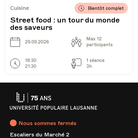
Cuisine
Bientôt complet
Street food : un tour du monde
Date
Heure
06.12.2022
18.30
des saveurs
HEP - Haute Ecole Pédagogique - Salle 723
Max 12
Date
Capacité
29.09.2026
Lieu
1005, Lausanne
participants
Av. de Cour 33
18:30
1 séance
Horarires
Séances
21:30
3h
Date
Heure
13.12.2022
18.30
HEP - Haute Ecole Pédagogique - Salle 723
Université
Lieu
1005, Lausanne
Av. de Cour 33
Populaire
Lausanne
Nous sommes fermés
Date
Heure
20.12.2022
18.30
Escaliers du Marché 2