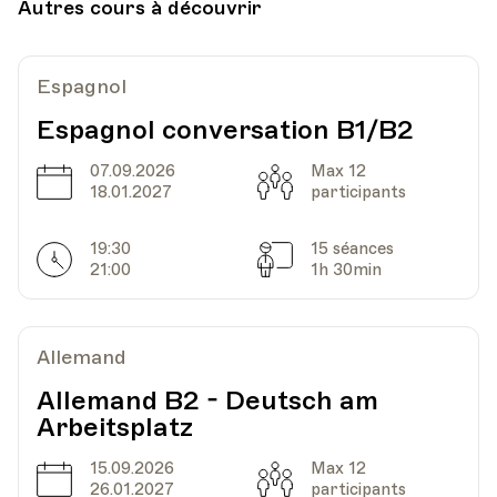
Autres cours à découvrir
Lausanne:
HEP - Haute Ecole Pédagogique - Salle 723
Lieu
1005, Lausanne
Découvrir
Ajouter au panier (CHF 15.-)
Av. de Cour 33
Espagnol
Espagnol conversation B1/B2
Date
07.09.2026
Heure
Max 12
04.10.2022
18.30
Date
Capacité
18.01.2027
participants
HEP - Haute Ecole Pédagogique - Salle 723
19:30
15 séances
Lieu
1005, Lausanne
Horarires
Séances
21:00
1h 30min
Av. de Cour 33
Allemand
Date
Heure
11.10.2022
18.30
Allemand B2 - Deutsch am
Arbeitsplatz
HEP - Haute Ecole Pédagogique - Salle 723
Lieu
1005, Lausanne
15.09.2026
Max 12
Av. de Cour 33
Date
Capacité
26.01.2027
participants