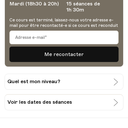
Mardi (18h30 à 20h)
15 séances de
1h 30m
Ce cours est terminé, laissez-nous votre adresse e-
mail pour être recontacté-e si ce cours est reconduit
Quel est mon niveau?
J’évalue moi-même mon niveau:
Voir les dates des séances
Grille pour l’auto-évaluation du CECR
Date
Heure
27.09.2022
18.30
Je passe un test à l’Université Populaire de