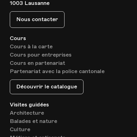
1003 Lausanne
HEP - Haute Ecole Pédagogique - Salle 723
Lieu
1005, Lausanne
Nous contacter
Av. de Cour 33
Cours
Cours à la carte
Date
Heure
10.01.2023
18.30
Cours pour entreprises
Cours en partenariat
HEP - Haute Ecole Pédagogique - Salle 723
Lieu
1005, Lausanne
Partenariat avec la police cantonale
Av. de Cour 33
Découvrir le catalogue
Date
Heure
17.01.2023
18.30
Visites guidées
Architecture
HEP - Haute Ecole Pédagogique - Salle 723
Balades et nature
Lieu
1005, Lausanne
Culture
Av. de Cour 33