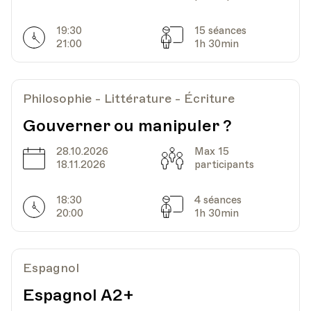
19:30
15 séances
Horarires
Séances
21:00
1h 30min
Date
Heure
01.11.2022
18.30
HEP - Haute Ecole Pédagogique - Salle 723
Philosophie - Littérature - Écriture
Lieu
1005, Lausanne
Av. de Cour 33
Gouverner ou manipuler ?
28.10.2026
Max 15
Date
Capacité
18.11.2026
participants
Date
Heure
08.11.2022
18.30
18:30
4 séances
Horarires
Séances
HEP - Haute Ecole Pédagogique - Salle 723
20:00
1h 30min
Lieu
1005, Lausanne
Av. de Cour 33
Espagnol
Espagnol A2+
Date
Heure
15.11.2022
18.30