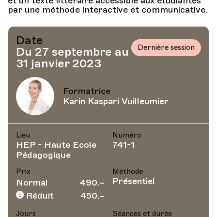
et un texte littéraire accessible aux étudiantes
par une méthode interactive et communicative.
Date
Dernière session
Du 27 septembre au
31 janvier 2023
Formatrice
Karin Kaspari Vuilleumier
Lieu
Numéro
HEP - Haute Ecole
741-1
Pédagogique
Prix
Méthode
Présentiel
Normal
490.–
Réduit
450.–
Jours
Séances et durée