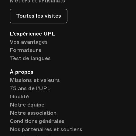
Métiers et artisanats
Toutes les visites
Date
Heure
24.01.2023
18.30
L'expérience UPL
HEP - Haute Ecole Pédagogique - Salle 723
Vos avantages
Lieu
1005, Lausanne
Av. de Cour 33
Formateurs
Test de langues
À propos
Date
Heure
31.01.2023
18.30
Missions et valeurs
75 ans de l'UPL
HEP - Haute Ecole Pédagogique - Salle 723
Qualité
Lieu
1005, Lausanne
Av. de Cour 33
Notre équipe
Notre association
Conditions générales
Nos partenaires et soutiens