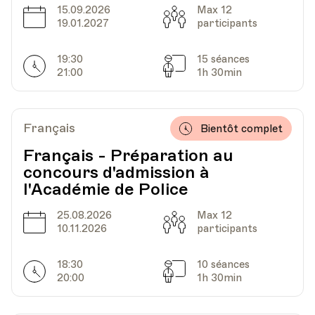
15.09.2026
Max 12
Date
Capacité
HEP - Haute Ecole Pédagogique - Salle 723
19.01.2027
participants
Lieu
1005, Lausanne
Av. de Cour 33
19:30
15 séances
Horarires
Séances
21:00
1h 30min
Date
Heure
22.11.2022
18.30
Français
Bientôt complet
HEP - Haute Ecole Pédagogique - Salle 723
Français - Préparation au
Lieu
1005, Lausanne
concours d'admission à
Av. de Cour 33
l'Académie de Police
25.08.2026
Max 12
Date
Capacité
10.11.2026
participants
Date
Heure
29.11.2022
18.30
18:30
10 séances
Horarires
Séances
HEP - Haute Ecole Pédagogique - Salle 723
20:00
1h 30min
Lieu
1005, Lausanne
Av. de Cour 33