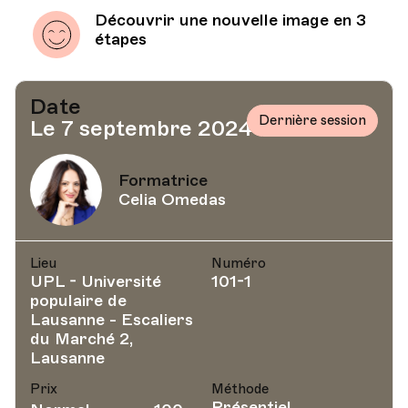
Découvrir une nouvelle image en 3
étapes
Date
Dernière session
Le 7 septembre 2024
Formatrice
Celia Omedas
Lieu
Numéro
UPL - Université
101-1
populaire de
Lausanne - Escaliers
du Marché 2,
Lausanne
Prix
Méthode
Présentiel