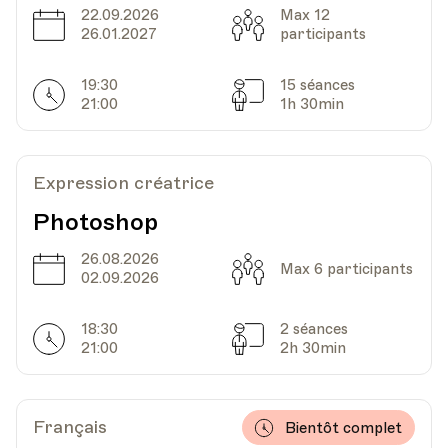
22.09.2026
Max 12
Date
Capacité
26.01.2027
participants
UPL - Université populaire de Lausanne -
Lieu
Escaliers du Marché 2, Lausanne
19:30
15 séances
Horarires
Séances
21:00
1h 30min
Date
Heure
16.08.2023
13.30
Expression créatrice
UPL - Université populaire de Lausanne -
Photoshop
Lieu
Escaliers du Marché 2, Lausanne
26.08.2026
Date
Capacité
Max 6 participants
02.09.2026
Date
Heure
17.08.2023
13.30
18:30
2 séances
Horarires
Séances
21:00
2h 30min
UPL - Université populaire de Lausanne -
Lieu
Escaliers du Marché 2, Lausanne
Français
Bientôt complet