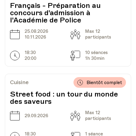
Français - Préparation au
Date
Heure
18.08.2023
13.30
concours d'admission à
l'Académie de Police
UPL - Université populaire de Lausanne -
Lieu
25.08.2026
Max 12
Escaliers du Marché 2, Lausanne
Date
Capacité
10.11.2026
participants
18:30
10 séances
Horarires
Séances
20:00
1h 30min
Cuisine
Bientôt complet
Street food : un tour du monde
des saveurs
Max 12
Date
Capacité
29.09.2026
participants
18:30
1 séance