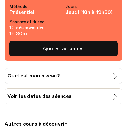
Méthode
Jours
Présentiel
Jeudi (18h à 19h30)
Séances et durée
15 séances de
1h 30m
Ajouter au panier
Quel est mon niveau?
J’évalue moi-même mon niveau:
Voir les dates des séances
Grille pour l’auto-évaluation du CECR
Date
Heure
24.09.2026
18.00
Je passe un test à l’Université Populaire de
Autres cours à découvrir
Lausanne: