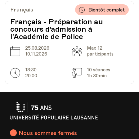
Français
Bientôt complet
Date
Heure
03.12.2026
18.00
Français - Préparation au
concours d'admission à
HEP - Haute Ecole Pédagogique
l'Académie de Police
Lieu
1005, Lausanne
Av. de Cour 33
25.08.2026
Max 12
Date
Capacité
10.11.2026
participants
Date
Heure
10.12.2026
18.00
18:30
10 séances
Horarires
Séances
20:00
1h 30min
HEP - Haute Ecole Pédagogique
Lieu
1005, Lausanne
Av. de Cour 33
Université
Populaire
Date
Heure
17.12.2026
18.00
Lausanne
Nous sommes fermés