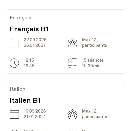
HEP - Haute Ecole Pédagogique
Lieu
1005, Lausanne
Découvrir
Ajouter au panier (CHF 15.-)
Av. de Cour 33
Français
Français B1
Date
22.09.2026
Heure
Max 12
01.10.2026
18.00
Date
Capacité
26.01.2027
participants
HEP - Haute Ecole Pédagogique
18:15
15 séances
Lieu
1005, Lausanne
Horarires
Séances
19:45
1h 30min
Av. de Cour 33
Italien
Date
Heure
08.10.2026
18.00
Italien B1
HEP - Haute Ecole Pédagogique
10.09.2026
Max 12
Date
Capacité
Lieu
1005, Lausanne
21.01.2027
participants
Av. de Cour 33