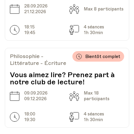
HEP - Haute Ecole Pédagogique
28.09.2026
Date
Capacité
Max 8 participants
Lieu
1005, Lausanne
21.12.2026
Av. de Cour 33
18:15
4 séances
Horarires
Séances
19:45
1h 30min
Date
Heure
19.11.2026
18.00
Philosophie -
Bientôt complet
HEP - Haute Ecole Pédagogique
Littérature - Écriture
Lieu
1005, Lausanne
Av. de Cour 33
Vous aimez lire? Prenez part à
notre club de lecture!
09.09.2026
Max 18
Date
Heure
26.11.2026
18.00
Date
Capacité
09.12.2026
participants
HEP - Haute Ecole Pédagogique
18:00
4 séances
Horarires
Séances
Lieu
1005, Lausanne
19:30
1h 30min
Av. de Cour 33