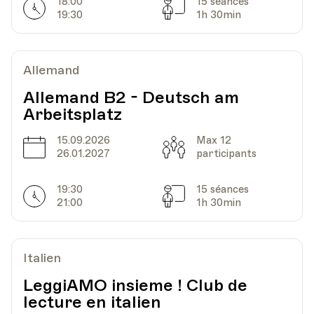
18:00
15 séances
Horarires
Séances
19:30
1h 30min
Date
Heure
29.10.2026
18.00
Allemand
HEP - Haute Ecole Pédagogique
Lieu
1005, Lausanne
Allemand B2 - Deutsch am
Av. de Cour 33
Arbeitsplatz
15.09.2026
Max 12
Date
Capacité
26.01.2027
participants
Date
Heure
05.11.2026
18.00
19:30
15 séances
Horarires
Séances
HEP - Haute Ecole Pédagogique
21:00
1h 30min
Lieu
1005, Lausanne
Av. de Cour 33
Italien
LeggiAMO insieme ! Club de
Date
Heure
12.11.2026
18.00
lecture en italien