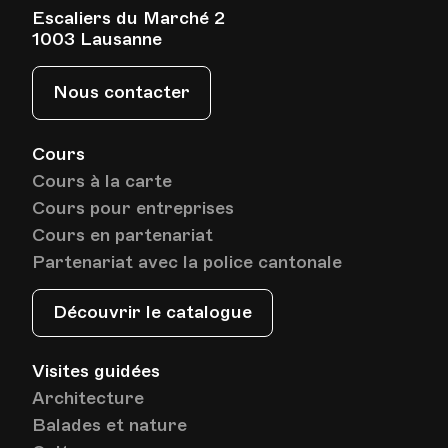
HEP - Haute Ecole Pédagogique
Escaliers du Marché 2
Lieu
1005, Lausanne
1003 Lausanne
Av. de Cour 33
Nous contacter
Date
Heure
14.01.2027
18.00
Cours
Cours à la carte
HEP - Haute Ecole Pédagogique
Cours pour entreprises
Lieu
1005, Lausanne
Av. de Cour 33
Cours en partenariat
Partenariat avec la police cantonale
Découvrir le catalogue
Date
Heure
21.01.2027
18.00
Visites guidées
HEP - Haute Ecole Pédagogique
Lieu
1005, Lausanne
Architecture
Av. de Cour 33
Balades et nature