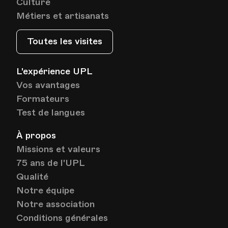
Culture
Métiers et artisanats
Date
Heure
28.01.2027
18.00
Toutes les visites
HEP - Haute Ecole Pédagogique
Lieu
1005, Lausanne
L'expérience UPL
Av. de Cour 33
Vos avantages
Formateurs
Test de langues
Date
Heure
04.02.2027
18.00
À propos
HEP - Haute Ecole Pédagogique
Missions et valeurs
Lieu
1005, Lausanne
75 ans de l'UPL
Av. de Cour 33
Qualité
Notre équipe
Notre association
Conditions générales