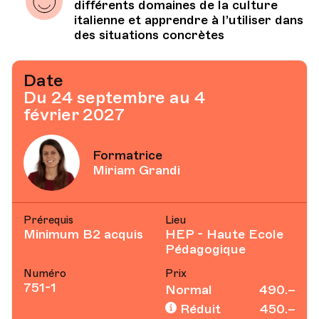
différents domaines de la culture
italienne et apprendre à l’utiliser dans
des situations concrètes
Date
Du 24 septembre au 4
février 2027
Formatrice
Miriam Grandi
Prérequis
Lieu
Minimum B2 acquis
HEP - Haute Ecole
Pédagogique
Numéro
Prix
751-1
Normal
490.–
Réduit
450.–