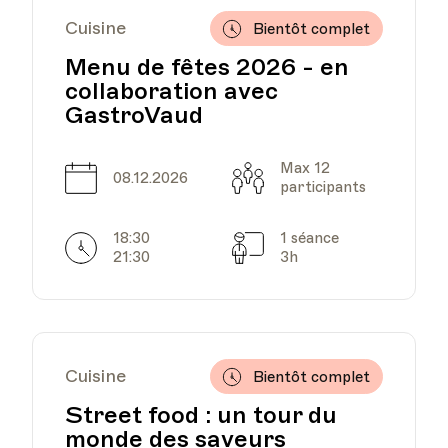
Cuisine
Bientôt complet
HEP - Haute Ecole
Menu de fêtes 2026 - en
Pédagogique
collaboration avec
Lieu
1005, Lausanne
GastroVaud
Av. de Cour 33
Max 12
Date
Capacité
08.12.2026
participants
HEP - Haute Ecole
18:30
1 séance
Horarires
Séances
Pédagogique
21:30
3h
Lieu
1005, Lausanne
Av. de Cour 33
Cuisine
Bientôt complet
HEP - Haute Ecole
Street food : un tour du
Pédagogique
monde des saveurs
Lieu
1005, Lausanne