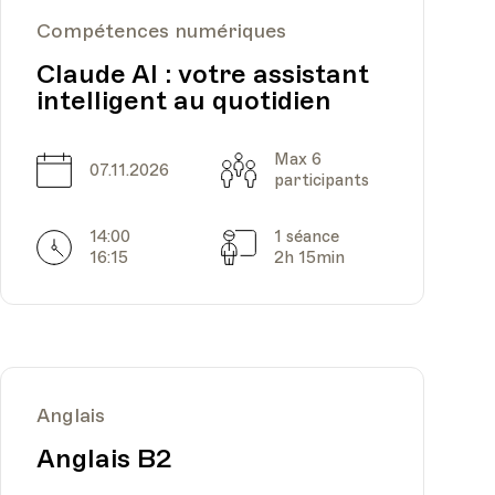
Compétences numériques
Claude AI : votre assistant
intelligent au quotidien
Max 6
Date
Capacité
07.11.2026
participants
14:00
1 séance
Horarires
Séances
16:15
2h 15min
Anglais
Anglais B2