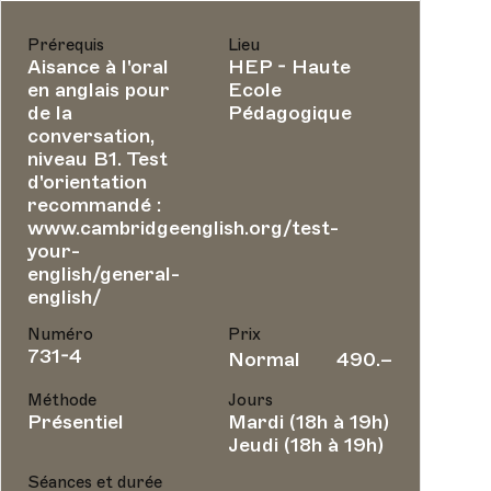
Prérequis
Lieu
Aisance à l'oral
HEP - Haute
en anglais pour
Ecole
de la
Pédagogique
conversation,
niveau B1. Test
d'orientation
recommandé :
www.cambridgeenglish.org/test-
your-
english/general-
english/
Numéro
Prix
731-4
Normal
490.–
Méthode
Jours
Présentiel
Mardi (18h à 19h)
Jeudi (18h à 19h)
Séances et durée