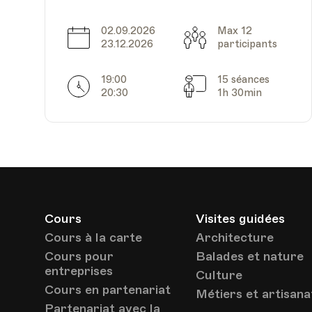
02.09.2026
Max 12
Date
Capacité
23.12.2026
participants
19:00
15 séances
Horarires
Séances
20:30
1h 30min
Date
Heure
16.06.2022
18.00
Cours
Visites guidées
Date
Heure
21.06.2022
18.00
Cours à la carte
Architecture
Cours pour
Balades et nature
entreprises
Culture
Cours en partenariat
Métiers et artisana
Partenariat avec la