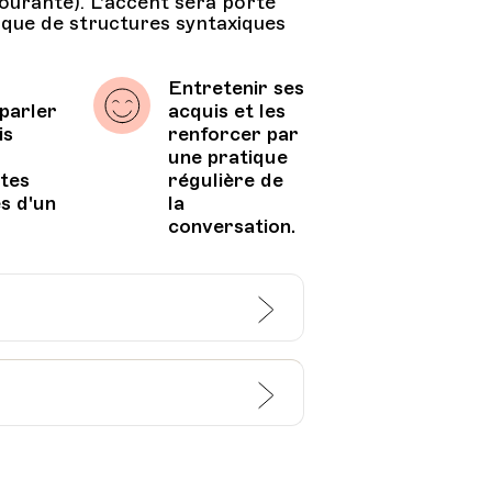
courante). L'accent sera porté
tique de structures syntaxiques
e
Entretenir ses
 parler
acquis et les
is
renforcer par
une pratique
ntes
régulière de
s d'un
la
conversation.
de Lausanne:
HEP - Haute Ecole