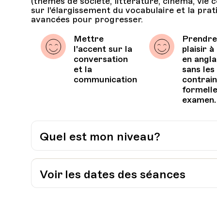
(thèmes de société, littérature, cinéma, vie 
sur l'élargissement du vocabulaire et la pra
avancées pour progresser.
Mettre
Prendr
l'accent sur la
plaisir à
conversation
en angla
et la
sans les
communication
contrai
formelle
examen.
Quel est mon niveau?
J’évalue moi-même mon niveau:
Grille pour l’auto-évaluation du CECR
Voir les dates des séances
Je passe un test à l’Université Populaire 