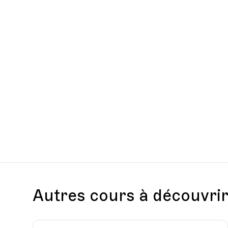
Date
Heure
08.03.2022
18.00
Découvrir
Ajouter au panier (CHF 15.-)
Date
Heure
15.03.2022
18.00
Date
Heure
31.05.2022
18.00
Autres cours à découvri