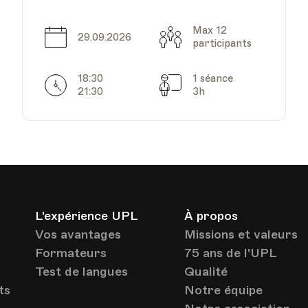
Av. de Cour 33
Max 12
Date
Capacité
29.09.2026
participants
18:30
1 séance
Horarires
Séances
21:30
3h
HEP - Haute Ecole
Pédagogique
Lieu
1005, Lausanne
Av. de Cour 33
HEP - Haute Ecole
L'expérience UPL
À propos
Pédagogique
Lieu
Vos avantages
Missions et valeurs
1005, Lausanne
Av. de Cour 33
Formateurs
75 ans de l'UPL
Test de langues
Qualité
ts
Notre équipe