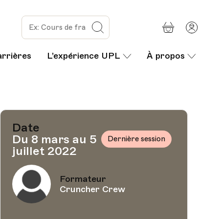
Panier
Mon
Rechercher
com
arrières
L’expérience UPL
À propos
Date
Du 8 mars au 5
Dernière session
juillet 2022
Formateur
Cruncher Crew