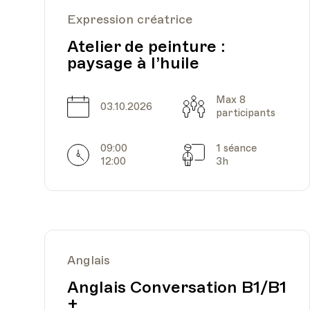
Expression créatrice
Atelier de peinture :
paysage à l’huile
Date
Heure
02.06.2022
18.00
Max 8
Date
Capacité
03.10.2026
participants
09:00
1 séance
Horarires
Séances
12:00
3h
Date
Heure
09.06.2022
18.00
Anglais
Anglais Conversation B1/B1
+
Date
Heure
14.06.2022
18.00