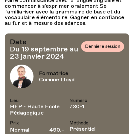
Faire connaissance avec la langue anglaise et
commencer à s’exprimer oralement Se
familiariser avec la grammaire de base et du
vocabulaire élémentaire. Gagner en confiance
au fur et à mesure des séances.
Date
Dernière session
Du 19 septembre au
23 janvier 2024
Formatrice
Corinne Lloyd
Lieu
Numéro
HEP - Haute Ecole
730-1
Pédagogique
Prix
Méthode
Présentiel
Normal
490.–