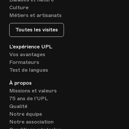
Lieu
1005, Lausanne
Culture
Av. de Cour 33
Métiers et artisanats
Toutes les visites
Date
Heure
16.01.2024
18.00
L'expérience UPL
HEP - Haute Ecole Pédagogique - Salle 714
Vos avantages
Lieu
1005, Lausanne
Formateurs
Av. de Cour 33
Test de langues
À propos
Date
Heure
23.01.2024
18.00
Missions et valeurs
75 ans de l'UPL
HEP - Haute Ecole Pédagogique - Salle 714
Qualité
Lieu
1005, Lausanne
Notre équipe
Av. de Cour 33
Notre association