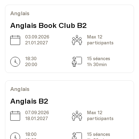
Date
Heure
07.11.2023
18.00
Anglais
Anglais Book Club B2
HEP - Haute Ecole Pédagogique - Salle 714
Lieu
1005, Lausanne
03.09.2026
Max 12
Av. de Cour 33
Date
Capacité
21.01.2027
participants
18:30
15 séances
Horarires
Séances
20:00
1h 30min
Date
Heure
14.11.2023
18.00
HEP - Haute Ecole Pédagogique - Salle 714
Anglais
Lieu
1005, Lausanne
Av. de Cour 33
Anglais B2
07.09.2026
Max 12
Date
Capacité
18.01.2027
participants
Date
Heure
21.11.2023
18.00
18:00
15 séances
Horarires
Séances
HEP - Haute Ecole Pédagogique - Salle 714