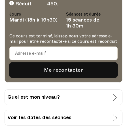
Réduit
450.–
Jours
Séances et durée
Mardi (18h à 19h30)
15 séances de
1h 30m
Ce cours est terminé, laissez-nous votre adresse e-
mail pour être recontacté-e si ce cours est reconduit
Quel est mon niveau?
J’évalue moi-même mon niveau:
Voir les dates des séances
Grille pour l’auto-évaluation du CECR