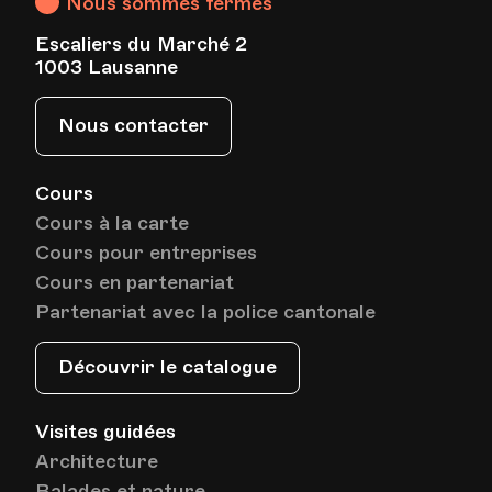
Nous sommes fermés
Date
Heure
12.12.2023
18.00
Escaliers du Marché 2
1003 Lausanne
HEP - Haute Ecole Pédagogique - Salle 714
Lieu
1005, Lausanne
Nous contacter
Av. de Cour 33
Cours
Cours à la carte
Date
Heure
19.12.2023
18.00
Cours pour entreprises
Cours en partenariat
HEP - Haute Ecole Pédagogique - Salle 714
Partenariat avec la police cantonale
Lieu
1005, Lausanne
Av. de Cour 33
Découvrir le catalogue
Date
Heure
09.01.2024
18.00
Visites guidées
Architecture
Balades et nature
HEP - Haute Ecole Pédagogique - Salle 714