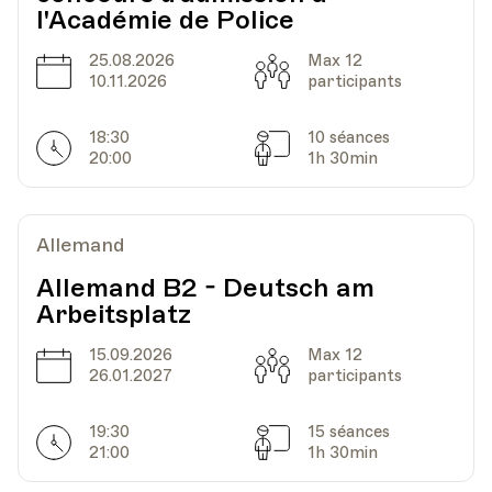
HEP - Haute Ecole Pédagogique - Salle 714
l'Académie de Police
Lieu
1005, Lausanne
Av. de Cour 33
25.08.2026
Max 12
Date
Capacité
10.11.2026
participants
Date
Heure
10.10.2023
18.00
18:30
10 séances
Horarires
Séances
20:00
1h 30min
HEP - Haute Ecole Pédagogique - Salle 714
Lieu
1005, Lausanne
Av. de Cour 33
Allemand
Allemand B2 - Deutsch am
Arbeitsplatz
Date
Heure
31.10.2023
18.00
15.09.2026
Max 12
Date
Capacité
26.01.2027
participants
HEP - Haute Ecole Pédagogique - Salle 714
Lieu
1005, Lausanne
19:30
15 séances
Av. de Cour 33
Horarires
Séances
21:00
1h 30min