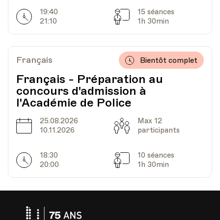
19:40
15 séances
Horarires
Séances
Date
Heure
07.12.2023
18.00
21:10
1h 30min
HEP - Haute Ecole Pédagogique - Salle 816
Lieu
1005, Lausanne
Français
Bientôt complet
Av. de Cour 33
Français - Préparation au
concours d'admission à
l'Académie de Police
Date
Heure
14.12.2023
18.00
25.08.2026
Max 12
Date
Capacité
10.11.2026
participants
HEP - Haute Ecole Pédagogique - Salle 816
Lieu
1005, Lausanne
Av. de Cour 33
18:30
10 séances
Horarires
Séances
20:00
1h 30min
Date
Heure
21.12.2023
18.00
Université