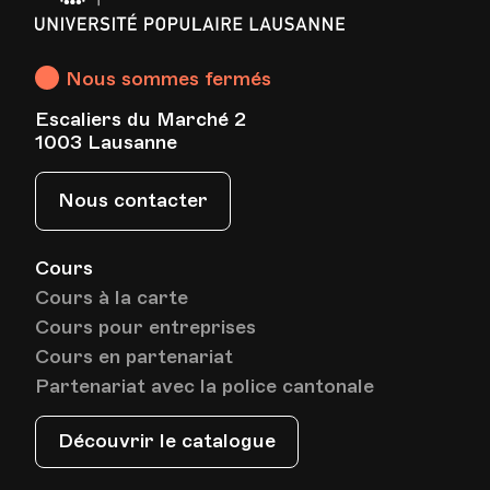
HEP - Haute Ecole Pédagogique - Salle 816
Populaire
Lieu
1005, Lausanne
Av. de Cour 33
Lausanne
Nous sommes fermés
Escaliers du Marché 2
Date
Heure
11.01.2024
18.00
1003 Lausanne
HEP - Haute Ecole Pédagogique - Salle 816
Nous contacter
Lieu
1005, Lausanne
Av. de Cour 33
Cours
Cours à la carte
Cours pour entreprises
Date
Heure
18.01.2024
18.00
Cours en partenariat
Partenariat avec la police cantonale
HEP - Haute Ecole Pédagogique - Salle 816
Lieu
1005, Lausanne
Av. de Cour 33
Découvrir le catalogue