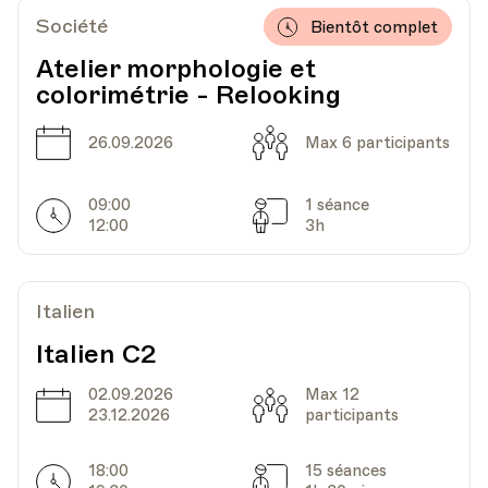
Société
Bientôt complet
Date
Heure
02.11.2023
18.00
Atelier morphologie et
colorimétrie - Relooking
HEP - Haute Ecole Pédagogique - Salle 816
Lieu
1005, Lausanne
Date
Capacité
26.09.2026
Max 6 participants
Av. de Cour 33
09:00
1 séance
Horarires
Séances
12:00
3h
Date
Heure
09.11.2023
18.00
HEP - Haute Ecole Pédagogique - Salle 816
Italien
Lieu
1005, Lausanne
Av. de Cour 33
Italien C2
02.09.2026
Max 12
Date
Capacité
23.12.2026
participants
Date
Heure
16.11.2023
18.00
18:00
15 séances
Horarires
Séances