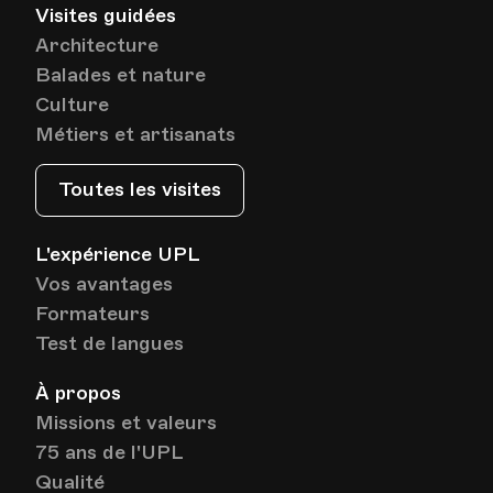
Visites guidées
Date
Heure
25.01.2024
18.00
Architecture
Balades et nature
HEP - Haute Ecole Pédagogique - Salle 816
Culture
Lieu
1005, Lausanne
Métiers et artisanats
Av. de Cour 33
Toutes les visites
Date
Heure
01.02.2024
18.00
L'expérience UPL
Vos avantages
HEP - Haute Ecole Pédagogique - Salle 816
Formateurs
Lieu
1005, Lausanne
Av. de Cour 33
Test de langues
À propos
Missions et valeurs
Date
Heure
08.02.2024
18.00
75 ans de l'UPL
Qualité