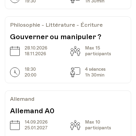
19:30
HEP - Haute Ecole Pédagogique - Salle 816
1h 30min
Lieu
1005, Lausanne
Av. de Cour 33
Philosophie - Littérature - Écriture
Gouverner ou manipuler ?
Date
Heure
23.11.2023
18.00
28.10.2026
Max 15
Date
Capacité
18.11.2026
participants
HEP - Haute Ecole Pédagogique - Salle 816
Lieu
1005, Lausanne
Av. de Cour 33
18:30
4 séances
Horarires
Séances
20:00
1h 30min
Date
Heure
30.11.2023
18.00
Allemand
Allemand A0
HEP - Haute Ecole Pédagogique - Salle 816
Lieu
1005, Lausanne
Av. de Cour 33
14.09.2026
Max 10
Date
Capacité
25.01.2027
participants