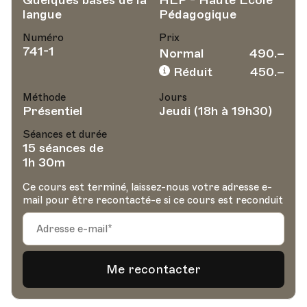
Quelques bases de la
HEP - Haute Ecole
langue
Pédagogique
Numéro
Prix
741-1
Normal
490.–
Réduit
450.–
Méthode
Jours
Présentiel
Jeudi (18h à 19h30)
Séances et durée
15 séances de
1h 30m
Ce cours est terminé, laissez-nous votre adresse e-
mail pour être recontacté-e si ce cours est reconduit