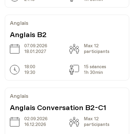
Av. de Cour 33
Anglais
Date
Heure
18.09.2025
18.00
Anglais B2
HEP - Haute Ecole Pédagogique - Salle 717
07.09.2026
Max 12
Date
Capacité
Lieu
1005, Lausanne
18.01.2027
participants
Av. de Cour 33
18:00
15 séances
Horarires
Séances
19:30
1h 30min
Date
Heure
25.09.2025
18.00
Anglais
HEP - Haute Ecole Pédagogique - Salle 717
Lieu
1005, Lausanne
Anglais Conversation B2-C1
Av. de Cour 33
02.09.2026
Max 12
Date
Capacité
16.12.2026
participants
Date
Heure
02.10.2025
18.00