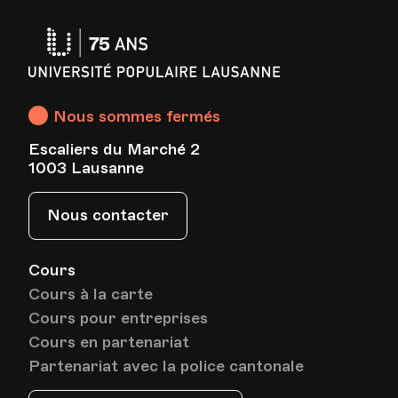
Université
HEP - Haute Ecole Pédagogique - Salle 717
Lieu
1005, Lausanne
Populaire
Av. de Cour 33
Lausanne
Nous sommes fermés
Escaliers du Marché 2
Date
Heure
11.12.2025
18.00
1003 Lausanne
HEP - Haute Ecole Pédagogique - Salle 717
Nous contacter
Lieu
1005, Lausanne
Av. de Cour 33
Cours
Cours à la carte
Date
Heure
18.12.2025
18.00
Cours pour entreprises
Cours en partenariat
Partenariat avec la police cantonale
HEP - Haute Ecole Pédagogique - Salle 717
Lieu
1005, Lausanne