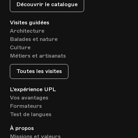
Av. de Cour 33
Découvrir le catalogue
Visites guidées
Date
Heure
08.01.2026
18.00
Architecture
Balades et nature
HEP - Haute Ecole Pédagogique - Salle 717
Culture
Lieu
1005, Lausanne
Métiers et artisanats
Av. de Cour 33
Toutes les visites
Date
Heure
15.01.2026
18.00
L'expérience UPL
Vos avantages
HEP - Haute Ecole Pédagogique - Salle 717
Lieu
Formateurs
1005, Lausanne
Av. de Cour 33
Test de langues
À propos
Missions et valeurs
Date
Heure
22.01.2026
18.00