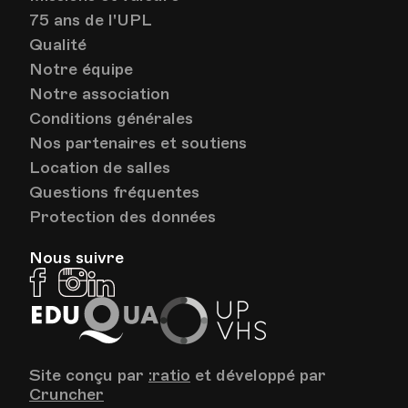
75 ans de l'UPL
Qualité
HEP - Haute Ecole Pédagogique - Salle 717
Lieu
1005, Lausanne
Notre équipe
Av. de Cour 33
Notre association
Conditions générales
Nos partenaires et soutiens
Location de salles
Questions fréquentes
Protection des données
Nous suivre
Facebook
Instagram
Linkedin
EduQua
Up
VHS
Site conçu par
:ratio
et développé par
Cruncher