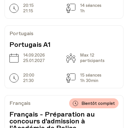
20:15
14 séances
Horarires
Séances
21:15
1h
HEP - Haute Ecole Pédagogique - Salle 717
Lieu
1005, Lausanne
Av. de Cour 33
Portugais
Portugais A1
Date
Heure
30.10.2025
18.00
14.09.2026
Max 12
Date
Capacité
25.01.2027
participants
HEP - Haute Ecole Pédagogique - Salle 717
Lieu
1005, Lausanne
20:00
15 séances
Horarires
Séances
Av. de Cour 33
21:30
1h 30min
Date
Heure
06.11.2025
18.00
Français
Bientôt complet
Français - Préparation au
HEP - Haute Ecole Pédagogique - Salle 717
concours d'admission à
Lieu
1005, Lausanne