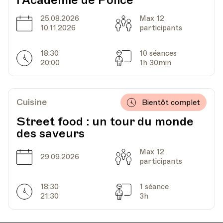
l'Académie de Police
Av. de Cour 33
25.08.2026
Max 12
Date
Capacité
10.11.2026
participants
Date
Heure
13.11.2025
18.00
18:30
10 séances
Horarires
Séances
20:00
1h 30min
HEP - Haute Ecole Pédagogique - Salle 717
Lieu
1005, Lausanne
Av. de Cour 33
Cuisine
Bientôt complet
Street food : un tour du monde
des saveurs
Date
Heure
27.11.2025
18.00
Max 12
Date
Capacité
29.09.2026
HEP - Haute Ecole Pédagogique - Salle 717
participants
Lieu
1005, Lausanne
Av. de Cour 33
18:30
1 séance
Horarires
Séances
21:30
3h
Date
Heure
04.12.2025
18.00