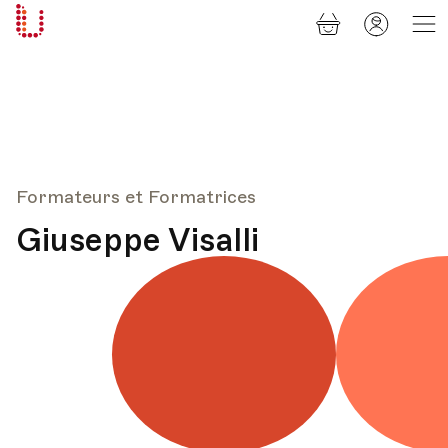
Panier
Mon
Université
compt
Populaire
Lausanne
Formateurs et Formatrices
Giuseppe Visalli