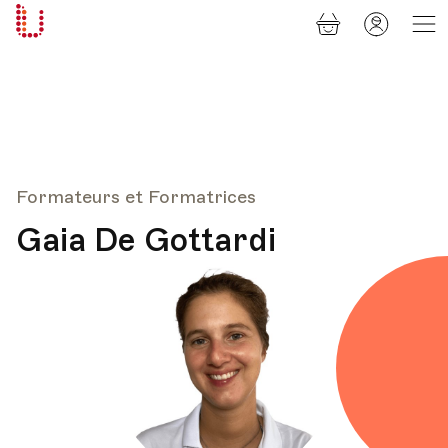
Panier
Mon
Université
compt
Populaire
Lausanne
Formateurs et Formatrices
Gaia De Gottardi