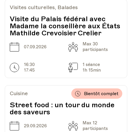
Visites culturelles, Balades
Visite du Palais fédéral avec
Madame la conseillère aux États
Mathilde Crevoisier Crelier
Max 30
Date
Capacité
07.09.2026
participants
16:30
1 séance
Horarires
Séances
17:45
1h 15min
Cuisine
Bientôt complet
Street food : un tour du monde
des saveurs
Max 12
Date
Capacité
29.09.2026
participants