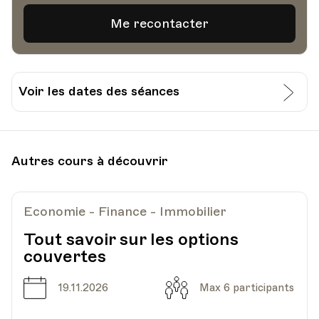
Voir les dates des séances
Date
Heure
12.09.2024
18.30
Autres cours à découvrir
UPL - Université populaire de Lausanne -
Lieu
Escaliers du Marché 2, Lausanne
Economie - Finance - Immobilier
Tout savoir sur les options
couvertes
Date
Capacité
19.11.2026
Max 6 participants