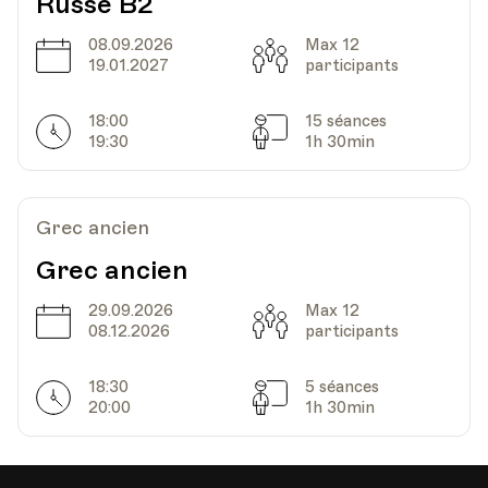
Russe B2
08.09.2026
Max 12
Date
Heure
31.03.2021
18.00
Date
Capacité
19.01.2027
participants
HEP - Haute Ecole Pédagogique
18:00
15 séances
Horarires
Séances
Lieu
1005, Lausanne
19:30
1h 30min
Av. de Cour 33
Grec ancien
Date
Heure
21.04.2021
18.00
Grec ancien
29.09.2026
Max 12
HEP - Haute Ecole Pédagogique
Date
Capacité
08.12.2026
participants
Lieu
1005, Lausanne
Av. de Cour 33
18:30
5 séances
Horarires
Séances
20:00
1h 30min
Date
Heure
28.04.2021
18.00