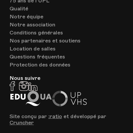
75 ans de l'UPL
HEP - Haute Ecole Pédagogique
Qualité
Lieu
1005, Lausanne
Notre équipe
Av. de Cour 33
Notre association
Conditions générales
Nos partenaires et soutiens
Location de salles
Questions fréquentes
Protection des données
Nous suivre
Facebook
Instagram
Linkedin
EduQua
Up
VHS
Site conçu par
:ratio
et développé par
Cruncher