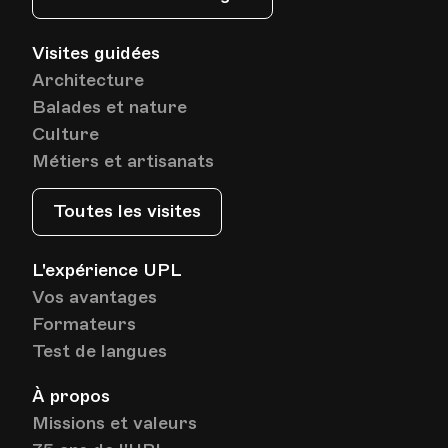
Date
Heure
19.05.2021
18.00
Visites guidées
Architecture
Balades et nature
HEP - Haute Ecole Pédagogique
Lieu
1005, Lausanne
Culture
Av. de Cour 33
Métiers et artisanats
Toutes les visites
Date
Heure
26.05.2021
18.00
L'expérience UPL
HEP - Haute Ecole Pédagogique
Vos avantages
Lieu
1005, Lausanne
Formateurs
Av. de Cour 33
Test de langues
À propos
Date
Heure
02.06.2021
18.00
Missions et valeurs