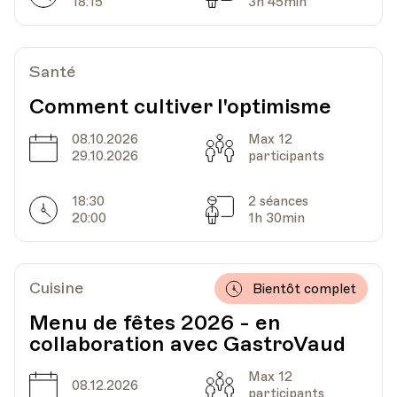
18:15
3h 45min
Date
Heure
17.02.2021
18.00
Santé
HEP - Haute Ecole Pédagogique
Comment cultiver l'optimisme
Lieu
1005, Lausanne
Av. de Cour 33
08.10.2026
Max 12
Date
Capacité
29.10.2026
participants
18:30
2 séances
Date
Heure
03.03.2021
18.00
Horarires
Séances
20:00
1h 30min
HEP - Haute Ecole Pédagogique
Lieu
1005, Lausanne
Cuisine
Av. de Cour 33
Bientôt complet
Menu de fêtes 2026 - en
collaboration avec GastroVaud
Date
Heure
10.03.2021
18.00
Max 12
Date
Capacité
08.12.2026
participants