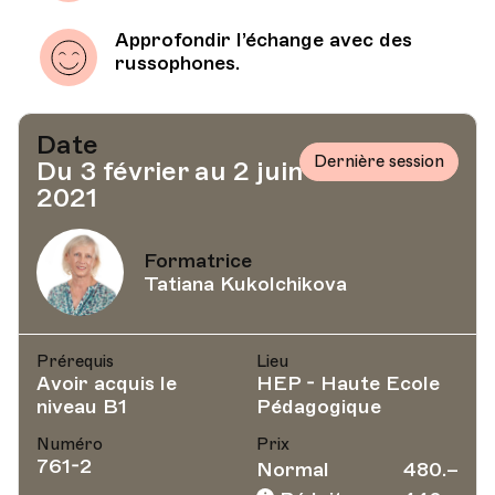
Approfondir l’échange avec des
russophones.
Date
Dernière session
Du 3 février au 2 juin
2021
Formatrice
Tatiana Kukolchikova
Prérequis
Lieu
Avoir acquis le
HEP - Haute Ecole
niveau B1
Pédagogique
Numéro
Prix
761-2
Normal
480.–