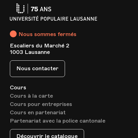
HEP - Haute Ecole Pédagogique
Université
Lieu
1005, Lausanne
Av. de Cour 33
Populaire
Lausanne
Nous sommes fermés
Date
Heure
05.05.2021
18.00
Escaliers du Marché 2
1003 Lausanne
HEP - Haute Ecole Pédagogique
Lieu
1005, Lausanne
Nous contacter
Av. de Cour 33
Cours
Cours à la carte
Date
Heure
12.05.2021
18.00
Cours pour entreprises
Cours en partenariat
HEP - Haute Ecole Pédagogique
Partenariat avec la police cantonale
Lieu
1005, Lausanne
Av. de Cour 33
Découvrir le catalogue