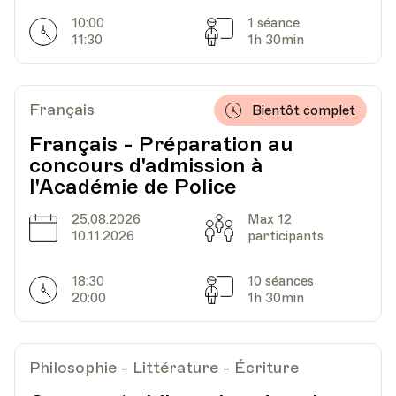
10:00
1 séance
UPL - Université populaire de Lausanne -
Horarires
Séances
Lieu
11:30
1h 30min
Escaliers du Marché 25, Lausanne
Français
Bientôt complet
Français - Préparation au
concours d'admission à
l'Académie de Police
25.08.2026
Max 12
Date
Capacité
10.11.2026
participants
18:30
10 séances
Horarires
Séances
20:00
1h 30min
Philosophie - Littérature - Écriture