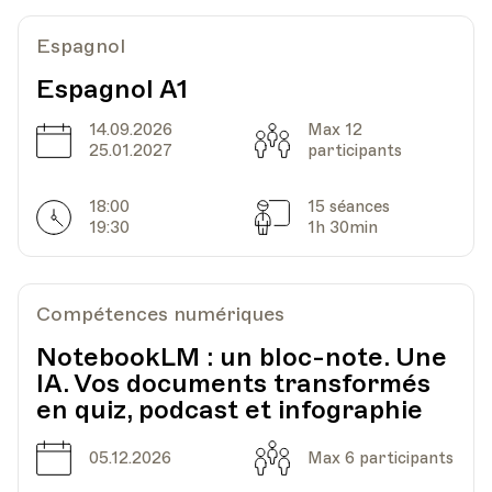
Lieu
Escaliers du Marché 25, Lausanne
Espagnol
Espagnol A1
Date
Heure
14.03.2022
14.00
14.09.2026
Max 12
Date
Capacité
25.01.2027
participants
UPL - Université populaire de Lausanne -
Lieu
Escaliers du Marché 25, Lausanne
18:00
15 séances
Horarires
Séances
19:30
1h 30min
Date
Heure
21.03.2022
14.00
Compétences numériques
UPL - Université populaire de Lausanne -
NotebookLM : un bloc-note. Une
Lieu
Escaliers du Marché 25, Lausanne
IA. Vos documents transformés
en quiz, podcast et infographie
Date
Capacité
05.12.2026
Max 6 participants
Date
Heure
28.03.2022
14.00