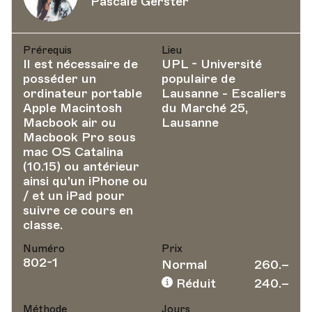
Pascale Gerster
Prérequis
Lieu
Il est nécessaire de
UPL - Université
posséder un
populaire de
ordinateur portable
Lausanne - Escaliers
Apple Macintosh
du Marché 25,
Macbook air ou
Lausanne
Macbook Pro sous
mac OS Catalina
(10.15) ou antérieur
ainsi qu'un iPhone ou
/ et un iPad pour
suivre ce cours en
classe.
Numéro
Prix
802-1
Normal
260.–
Réduit
240.–
Méthode
Jours