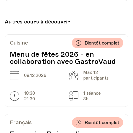
Date
Heure
23.09.2024
19.00
Autres cours à découvrir
HEP - Haute Ecole Pédagogique - Salle 719
Lieu
1005, Lausanne
Av. de Cour 33
Cuisine
Bientôt complet
Menu de fêtes 2026 - en
collaboration avec GastroVaud
Date
Heure
30.09.2024
19.00
Max 12
Date
Capacité
08.12.2026
participants
HEP - Haute Ecole Pédagogique - Salle 819
Lieu
1005, Lausanne
18:30
1 séance
Av. de Cour 33
Horarires
Séances
21:30
3h
Français
Bientôt complet