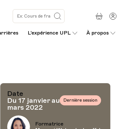
Panier
Mon
Rechercher
com
arrières
L’expérience UPL
À propos
Date
Du 17 janvier au 7
Dernière session
mars 2022
Formatrice