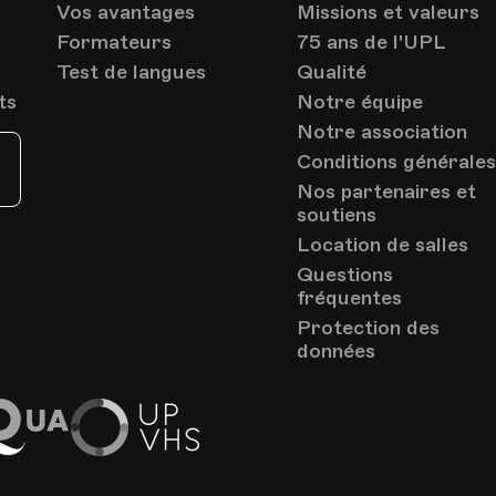
1005, Lausanne
Vos avantages
Missions et valeurs
Av. de Cour 33
Formateurs
75 ans de l'UPL
Test de langues
Qualité
ts
Notre équipe
Notre association
Conditions générale
Nos partenaires et
soutiens
Location de salles
Questions
fréquentes
Protection des
données
EduQua
Up
VHS