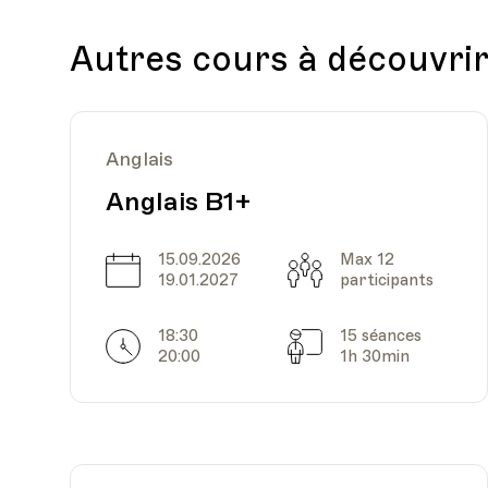
Date
Heure
24.01.2022
18.00
Autres cours à découvri
Anglais
Anglais B1+
Date
Heure
31.01.2022
18.00
15.09.2026
Max 12
Date
Capacité
19.01.2027
participants
18:30
15 séances
Horarires
Séances
20:00
1h 30min
Date
Heure
07.02.2022
18.00