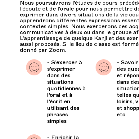
Nous poursuivrons l'études de cours précéd
l'écoute et de l'orale pour nous permettre 
exprimer dans divers situations de la vie cou
apprendrons différentes expressions essenti
contextes simples. Nous exercerons ces acqu
communicatives à deux ou dans le groupe afin
L'apprentissage de quelque Kanji et des exe
aussi proposés. Si le lieu de classe est ferm
donné par Zoom.
- S'exercer à
- Savoir
s'exprimer
des que
dans des
et répo
situations
dans de
quotidiennes à
situatio
l'oral et à
telles q
l'écrit en
loisirs,
utilisant des
et shopp
phrases
etc
simples
- Enrichir la