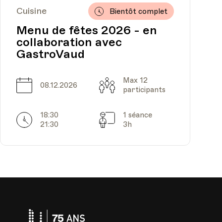
Cuisine
Bientôt complet
Menu de fêtes 2026 - en
collaboration avec
GastroVaud
Max 12
Date
Capacité
08.12.2026
participants
18:30
1 séance
Horarires
Séances
21:30
3h
Université