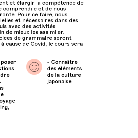
ent et élargir la compétence de
de comprendre et de nous
rante. Pour ce faire, nous
elles et nécessaires dans des
is avec des activités
 de mieux les assimiler.
rcices de grammaire seront
é à cause de Covid, le cours sera
 poser
- Connaître
stions
des éléments
ndre
de la culture
s
japonaise
ns
ue
 voyage
ing,