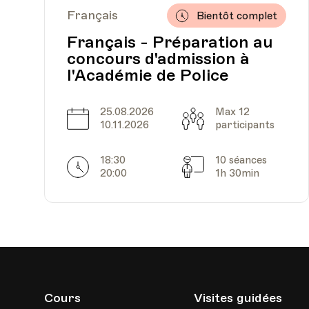
Français
Bientôt complet
Français - Préparation au
concours d'admission à
Date
Heure
14.02.2022
18.00
l'Académie de Police
25.08.2026
Max 12
Date
Capacité
10.11.2026
participants
18:30
10 séances
Horarires
Séances
20:00
1h 30min
Date
Heure
28.02.2022
18.00
Cours
Visites guidées
Date
Heure
07.03.2022
18.00