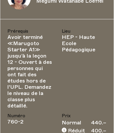
Megumi Watanabe Loeffel
Prérequis
Lieu
Avoir terminé
HEP - Haute
≪Marugoto
Ecole
Starter A1≫
Pédagogique
jusqu’à la leçon
12 - Ouvert à des
personnes qui
ont fait des
études hors de
l'UPL. Demandez
le niveau de la
classe plus
détaillé.
Numéro
Prix
760-2
Normal
440.–
Réduit
400.–