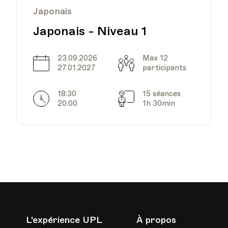
Japonais
Japonais - Niveau 1
HEP - Haute Ecole
Pédagogique
Lieu
1005, Lausanne
23.09.2026
Max 12
Av. de Cour 33
Date
Capacité
27.01.2027
participants
18:30
15 séances
Horarires
Séances
20:00
1h 30min
HEP - Haute Ecole
Pédagogique
Lieu
1005, Lausanne
Av. de Cour 33
HEP - Haute Ecole
L'expérience UPL
À propos
Pédagogique
Lieu