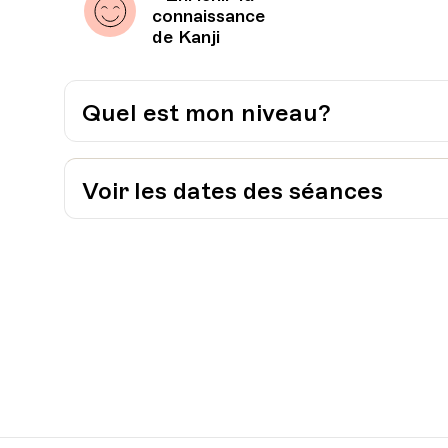
connaissance
de Kanji
Quel est mon niveau?
Je prends contact avec l’Université Popul
Voir les dates des séances
021 / 315 24 24
info@uplausanne.ch
Date
Heure
17.01.2022
18.00