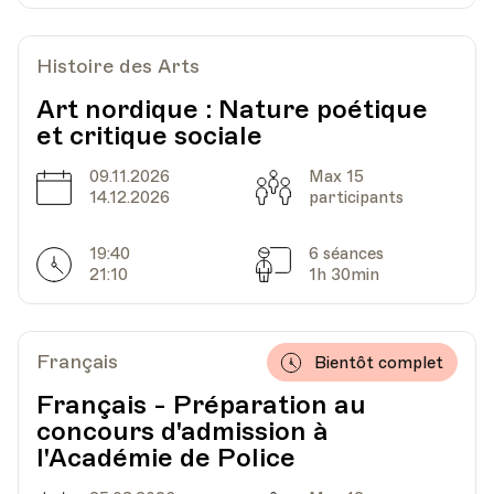
Date
Heure
09.10.2023
18.00
Histoire des Arts
Art nordique : Nature poétique
HEP - Haute Ecole Pédagogique - Salle 720
et critique sociale
Lieu
1005, Lausanne
Av. de Cour 33
09.11.2026
Max 15
Date
Capacité
14.12.2026
participants
Date
Heure
30.10.2023
18.00
19:40
6 séances
Horarires
Séances
21:10
1h 30min
HEP - Haute Ecole Pédagogique - Salle 720
Lieu
1005, Lausanne
Av. de Cour 33
Français
Bientôt complet
Français - Préparation au
concours d'admission à
Date
Heure
06.11.2023
18.00
l'Académie de Police