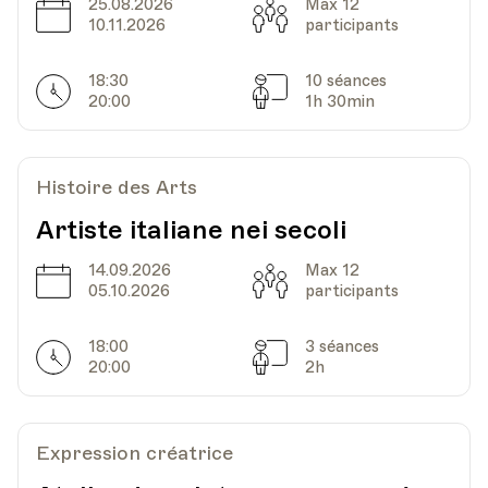
25.08.2026
Max 12
Date
Capacité
HEP - Haute Ecole Pédagogique - Salle 720
10.11.2026
participants
Lieu
1005, Lausanne
Av. de Cour 33
18:30
10 séances
Horarires
Séances
20:00
1h 30min
Histoire des Arts
Artiste italiane nei secoli
14.09.2026
Max 12
Date
Capacité
05.10.2026
participants
18:00
3 séances
Horarires
Séances
20:00
2h
Expression créatrice