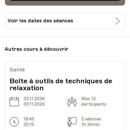
Voir les dates des séances
Date
Heure
25.09.2023
18.00
Autres cours à découvrir
HEP - Haute Ecole Pédagogique - Salle 720
Lieu
1005, Lausanne
Av. de Cour 33
Santé
Boîte à outils de techniques de
relaxation
Date
Heure
02.10.2023
18.00
23.11.2026
Max 12
Date
Capacité
30.11.2026
participants
HEP - Haute Ecole Pédagogique - Salle 720
Lieu
1005, Lausanne
18:45
2 séances
Av. de Cour 33
Horarires
Séances
20:15
1h 30min