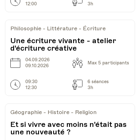
Av. de Cour 33
Horarires
Séances
12:00
3h
Date
Heure
14.11.2023
18.00
Philosophie - Littérature - Écriture
Une écriture vivante - atelier
HEP - Haute Ecole Pédagogique - Salle 717
d'écriture créative
Lieu
1005, Lausanne
Av. de Cour 33
04.09.2026
Date
Capacité
Max 5 participants
09.10.2026
09:30
6 séances
Date
Heure
21.11.2023
18.00
Horarires
Séances
12:30
3h
HEP - Haute Ecole Pédagogique - Salle 717
Lieu
1005, Lausanne
Géographie - Histoire - Religion
Av. de Cour 33
Et si vivre avec moins n'était pas
une nouveauté ?
Date
Heure
28.11.2023
18.00