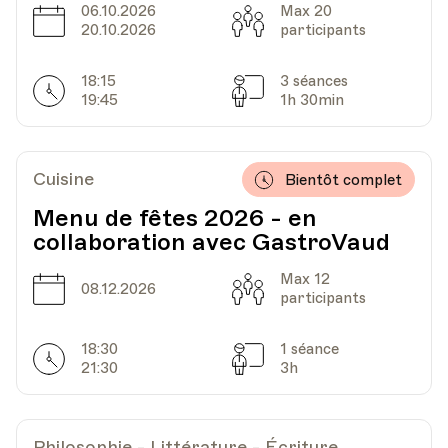
06.10.2026
Max 20
Date
Capacité
20.10.2026
participants
HEP - Haute Ecole Pédagogique - Salle 717
Lieu
1005, Lausanne
18:15
3 séances
Horarires
Av. de Cour 33
Séances
19:45
1h 30min
Date
Heure
05.12.2023
18.00
Cuisine
Bientôt complet
Menu de fêtes 2026 - en
HEP - Haute Ecole Pédagogique - Salle 717
collaboration avec GastroVaud
Lieu
1005, Lausanne
Av. de Cour 33
Max 12
Date
Capacité
08.12.2026
participants
18:30
1 séance
Date
Heure
12.12.2023
18.00
Horarires
Séances
21:30
3h
HEP - Haute Ecole Pédagogique - Salle 717
Lieu
1005, Lausanne
Philosophie - Littérature - Écriture