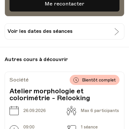
Voir les dates des séances
Date
Heure
31.10.2023
18.00
Autres cours à découvrir
HEP - Haute Ecole Pédagogique - Salle 717
Lieu
1005, Lausanne
Av. de Cour 33
Société
Bientôt complet
Atelier morphologie et
colorimétrie - Relooking
Date
Heure
07.11.2023
18.00
Date
Capacité
26.09.2026
Max 6 participants
HEP - Haute Ecole Pédagogique - Salle 717
Lieu
1005, Lausanne
09:00
1 séance