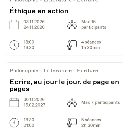
Av. de Cour 33
Éthique en action
03.11.2026
Max 15
Date
Heure
19.12.2023
18.00
Date
Capacité
24.11.2026
participants
HEP - Haute Ecole Pédagogique - Salle 717
18:00
4 séances
Horarires
Séances
Lieu
1005, Lausanne
19:30
1h 30min
Av. de Cour 33
Philosophie - Littérature - Écriture
Ecrire, au jour le jour, de page en
pages
30.11.2026
Date
Capacité
Max 7 participants
15.02.2027
18:30
5 séances
Horarires
Séances
21:00
2h 30min