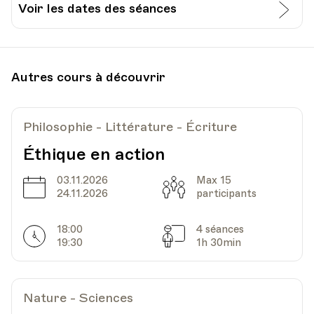
Voir les dates des séances
Date
Heure
08.10.2025
18.30
Autres cours à découvrir
UPL - Université populaire de Lausanne -
Lieu
Escaliers du Marché 2, Lausanne
Philosophie - Littérature - Écriture
Éthique en action
Date
Heure
05.11.2025
18.30
03.11.2026
Max 15
Date
Capacité
24.11.2026
participants
UPL - Université populaire de Lausanne -
Lieu
Escaliers du Marché 2, Lausanne
18:00
4 séances
Horarires
Séances
19:30
1h 30min
Date
Heure
03.12.2025
18.30
Nature - Sciences