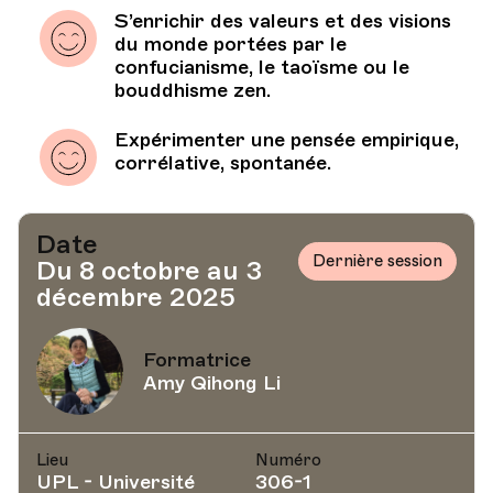
S’enrichir des valeurs et des visions
du monde portées par le
confucianisme, le taoïsme ou le
bouddhisme zen.
Expérimenter une pensée empirique,
corrélative, spontanée.
Date
Dernière session
Du 8 octobre au 3
décembre 2025
Formatrice
Amy Qihong Li
Lieu
Numéro
UPL - Université
306-1