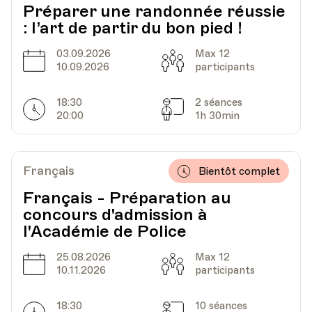
UPL - Université populaire de Lausanne -
Préparer une randonnée réussie
Lieu
Escaliers du Marché 2, Lausanne
: l’art de partir du bon pied !
03.09.2026
Max 12
Date
Capacité
10.09.2026
participants
18:30
2 séances
Horarires
Séances
20:00
1h 30min
Français
Bientôt complet
Français - Préparation au
concours d'admission à
l'Académie de Police
25.08.2026
Max 12
Date
Capacité
10.11.2026
participants
18:30
10 séances