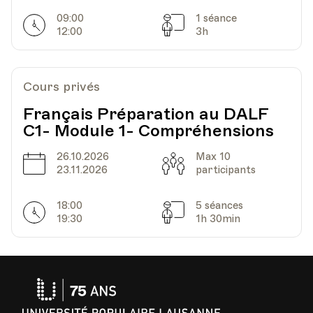
Lieu
1005, Lausanne
09:00
1 séance
Horarires
Séances
Av. de Cour 33
12:00
3h
Date
Heure
23.04.2024
18.00
Cours privés
Français Préparation au DALF
HEP - Haute Ecole Pédagogique - Salle 723
C1- Module 1- Compréhensions
Lieu
1005, Lausanne
Av. de Cour 33
26.10.2026
Max 10
Date
Capacité
23.11.2026
participants
18:00
5 séances
Date
Heure
30.04.2024
18.00
Horarires
Séances
19:30
1h 30min
HEP - Haute Ecole Pédagogique - Salle 723
Lieu
1005, Lausanne
Av. de Cour 33
Université
Populaire