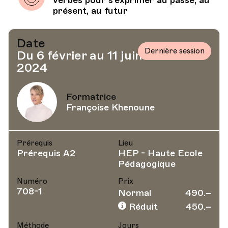
verbes pour s’exprimer au passé, au
présent, au futur
Date
Dernière session
Du 6 février au 11 juin
2024
Formatrice
Françoise Khenoune
Prérequis
Lieu
Prérequis A2
HEP - Haute Ecole
Pédagogique
Numéro
Prix
708-1
Normal
490.–
Réduit
450.–
Méthode
Jours