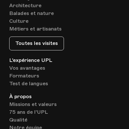
Lieu
1005, Lausanne
Architecture
Av. de Cour 33
Balades et nature
Culture
Métiers et artisanats
Date
Heure
04.06.2024
18.00
Toutes les visites
HEP - Haute Ecole Pédagogique - Salle 723
Lieu
1005, Lausanne
L'expérience UPL
Av. de Cour 33
Vos avantages
Formateurs
Test de langues
Date
Heure
11.06.2024
18.00
À propos
HEP - Haute Ecole Pédagogique - Salle 723
Missions et valeurs
Lieu
1005, Lausanne
75 ans de l'UPL
Av. de Cour 33
Qualité
Notre équipe