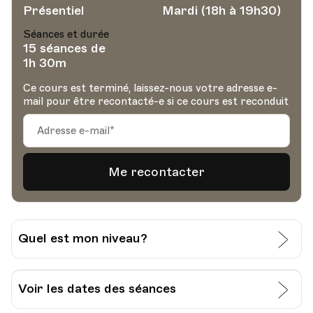
Présentiel
Mardi (18h à 19h30)
Séances et durée
15 séances de
1h 30m
Ce cours est terminé, laissez-nous votre adresse e-
mail pour être recontacté-e si ce cours est reconduit
Quel est mon niveau?
J’évalue moi-même mon niveau:
Voir les dates des séances
Grille pour l’auto-évaluation du CECR