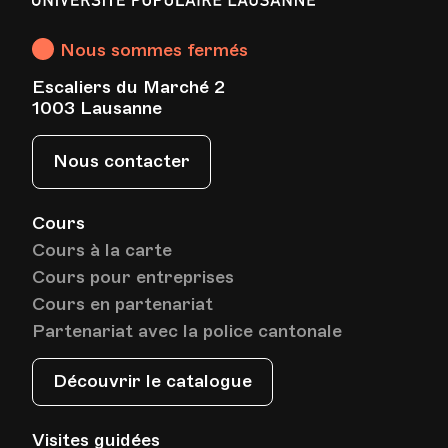
Lausanne
Date
Heure
14.05.2024
18.00
Nous sommes fermés
Escaliers du Marché 2
HEP - Haute Ecole Pédagogique - Salle 723
Lieu
1003 Lausanne
1005, Lausanne
Av. de Cour 33
Nous contacter
Date
Heure
21.05.2024
18.00
Cours
Cours à la carte
HEP - Haute Ecole Pédagogique - Salle 723
Cours pour entreprises
Lieu
1005, Lausanne
Cours en partenariat
Av. de Cour 33
Partenariat avec la police cantonale
Découvrir le catalogue
Date
Heure
28.05.2024
18.00
Visites guidées
HEP - Haute Ecole Pédagogique - Salle 723