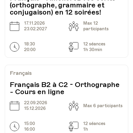
(orthographe, grammaire et
Lieu
1005, Lausanne
conjugaison) en 12 soirées!
Av. de Cour 33
17.11.2026
Max 12
Date
Capacité
23.02.2027
participants
Date
Heure
05.03.2024
18.00
18:30
12 séances
Horarires
Séances
20:00
1h 30min
HEP - Haute Ecole Pédagogique - Salle 723
Lieu
1005, Lausanne
Av. de Cour 33
Français
Français B2 à C2 - Orthographe
Date
Heure
12.03.2024
18.00
- Cours en ligne
22.09.2026
Date
Capacité
Max 6 participants
HEP - Haute Ecole Pédagogique - Salle 723
15.12.2026
Lieu
1005, Lausanne
Av. de Cour 33
15:00
12 séances
Horarires
Séances
16:00
1h