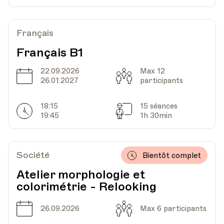
Date
Heure
19.03.2024
18.00
Français
HEP - Haute Ecole Pédagogique - Salle 723
Français B1
Lieu
1005, Lausanne
Av. de Cour 33
22.09.2026
Max 12
Date
Capacité
26.01.2027
participants
Date
Heure
26.03.2024
18.00
18:15
15 séances
Horarires
Séances
19:45
1h 30min
HEP - Haute Ecole Pédagogique - Salle 723
Lieu
1005, Lausanne
Av. de Cour 33
Société
Bientôt complet
Atelier morphologie et
colorimétrie - Relooking
Date
Heure
16.04.2024
18.00
Date
Capacité
26.09.2026
Max 6 participants
HEP - Haute Ecole Pédagogique - Salle 723