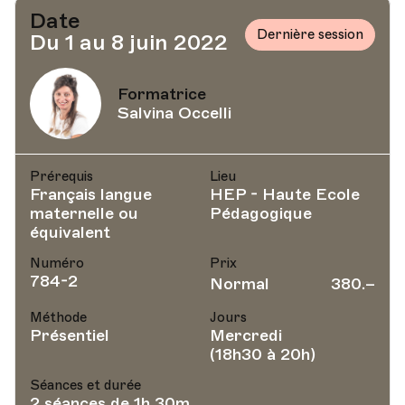
Date
Dernière session
Du 1 au 8 juin 2022
Formatrice
Salvina Occelli
Prérequis
Lieu
Français langue
HEP - Haute Ecole
maternelle ou
Pédagogique
équivalent
Numéro
Prix
784-2
Normal
380.–
Méthode
Jours
Présentiel
Mercredi
(18h30 à 20h)
Séances et durée
2 séances de 1h 30m