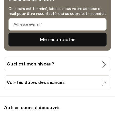
Ce cours est terminé, laissez-nous votre adresse e-
mail pour être recontacté-e si ce cours est reconduit
Quel est mon niveau?
J’évalue moi-même mon niveau:
Voir les dates des séances
Grille pour l’auto-évaluation du CECR
Date
Heure
01.06.2022
18.30
Je passe un test à l’Université Populaire de
Autres cours à découvrir
Lausanne:
HEP - Haute Ecole Pédagogique