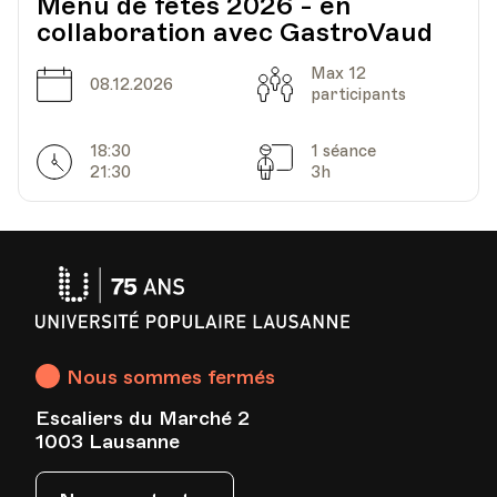
Menu de fêtes 2026 - en
collaboration avec GastroVaud
Max 12
Date
Capacité
08.12.2026
participants
18:30
1 séance
Horarires
Séances
21:30
3h
Université
Populaire
Lausanne
Nous sommes fermés
Escaliers du Marché 2
1003 Lausanne