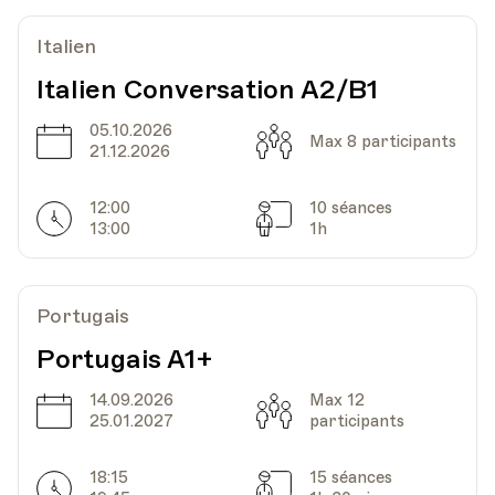
Lieu
1005, Lausanne
Découvrir
Ajouter au panier (CHF 15.-)
Av. de Cour 33
Italien
Italien Conversation A2/B1
Date
05.10.2026
Heure
08.06.2022
18.30
Date
Capacité
Max 8 participants
21.12.2026
HEP - Haute Ecole Pédagogique
12:00
10 séances
Lieu
1005, Lausanne
Horarires
Séances
13:00
1h
Av. de Cour 33
Portugais
Portugais A1+
14.09.2026
Max 12
Date
Capacité
25.01.2027
participants
18:15
15 séances
Horarires
Séances