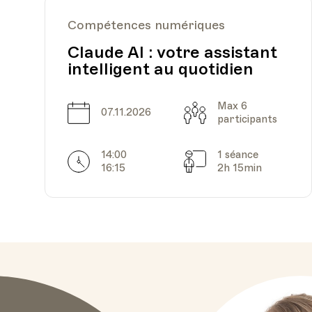
Compétences numériques
Claude AI : votre assistant
intelligent au quotidien
Max 6
Date
Capacité
07.11.2026
participants
14:00
1 séance
Horarires
Séances
16:15
2h 15min