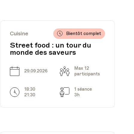
Cuisine
Bientôt complet
Street food : un tour du
monde des saveurs
Max 12
Date
Capacité
29.09.2026
participants
18:30
1 séance
Horarires
Séances
21:30
3h