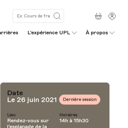
Panier
Mon
Rechercher
com
arrières
L’expérience UPL
À propos
Date
Le 26 juin 2021
Dernière session
Lieu
Horaires
Rendez-vous sur
14h à 15h30
l'esplanade de la