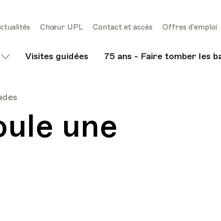
ctualités
Chœur UPL
Contact et accès
Offres d'emploi
Visites guidées
75 ans - Faire tomber les b
lades
oule une