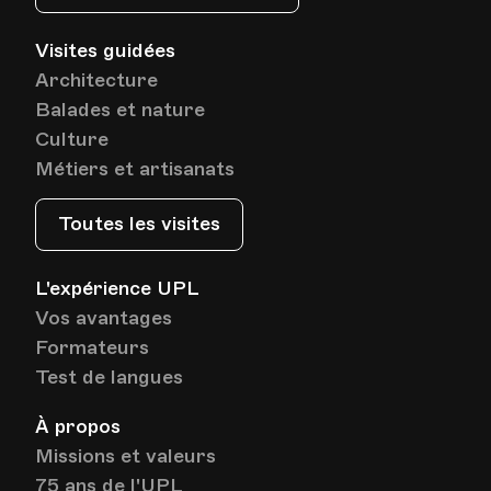
Visites guidées
Date
Heure
11.01.2027
18.00
Architecture
Balades et nature
HEP - Haute Ecole Pédagogique
Culture
Lieu
1005, Lausanne
Métiers et artisanats
Av. de Cour 33
Toutes les visites
Date
Heure
18.01.2027
18.00
L'expérience UPL
Vos avantages
HEP - Haute Ecole Pédagogique
Formateurs
Lieu
1005, Lausanne
Av. de Cour 33
Test de langues
À propos
Missions et valeurs
Date
Heure
25.01.2027
18.00
75 ans de l'UPL