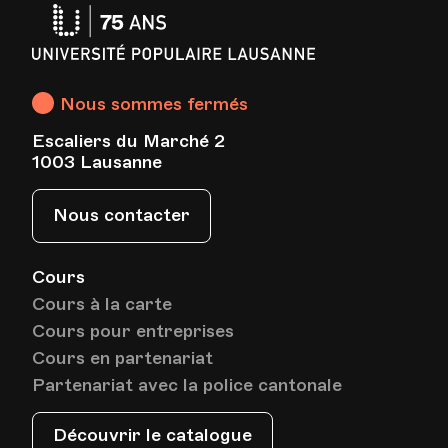
Université
HEP - Haute Ecole Pédagogique
Populaire
Lieu
1005, Lausanne
Av. de Cour 33
Lausanne
Nous sommes fermés
Escaliers du Marché 2
Date
Heure
14.12.2026
18.00
1003 Lausanne
HEP - Haute Ecole Pédagogique
Nous contacter
Lieu
1005, Lausanne
Av. de Cour 33
Cours
Cours à la carte
Cours pour entreprises
Date
Heure
21.12.2026
18.00
Cours en partenariat
Partenariat avec la police cantonale
HEP - Haute Ecole Pédagogique
Lieu
1005, Lausanne
Av. de Cour 33
Découvrir le catalogue