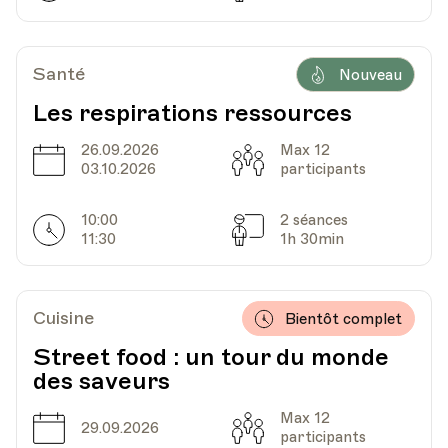
Date
Heure
05.10.2026
18.00
Santé
Nouveau
Les respirations ressources
HEP - Haute Ecole Pédagogique
Lieu
1005, Lausanne
26.09.2026
Max 12
Date
Capacité
Av. de Cour 33
03.10.2026
participants
10:00
2 séances
Horarires
Séances
11:30
1h 30min
Date
Heure
26.10.2026
18.00
HEP - Haute Ecole Pédagogique
Cuisine
Bientôt complet
Lieu
1005, Lausanne
Av. de Cour 33
Street food : un tour du monde
des saveurs
Max 12
Date
Heure
02.11.2026
18.00
Date
Capacité
29.09.2026
participants