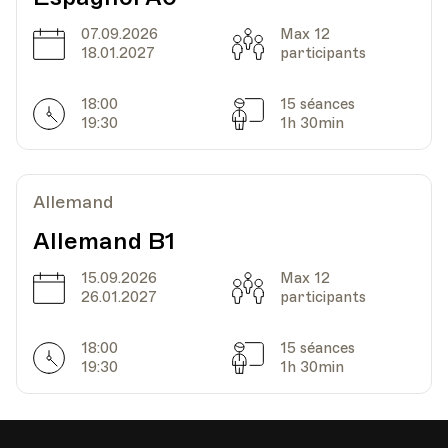
07.09.2026
Max 12
Date
Capacité
18.01.2027
participants
Date
Heure
23.11.2026
18.00
18:00
15 séances
Horarires
Séances
19:30
1h 30min
HEP - Haute Ecole Pédagogique
Lieu
1005, Lausanne
Av. de Cour 33
Allemand
Allemand B1
Date
Heure
30.11.2026
18.00
15.09.2026
Max 12
Date
Capacité
26.01.2027
participants
HEP - Haute Ecole Pédagogique
Lieu
1005, Lausanne
Av. de Cour 33
18:00
15 séances
Horarires
Séances
19:30
1h 30min
Date
Heure
07.12.2026
18.00