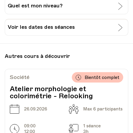
Quel est mon niveau?
J’évalue moi-même mon niveau:
Voir les dates des séances
Grille pour l’auto-évaluation du CECR
Date
Heure
14.09.2026
18.00
Je passe un test à l’Université Populaire de
Autres cours à découvrir
Lausanne:
HEP - Haute Ecole Pédagogique
Lieu
1005, Lausanne
Découvrir
Ajouter au panier (CHF 15.-)
Av. de Cour 33
Société
Bientôt complet
Atelier morphologie et
colorimétrie - Relooking
Date
Heure
28.09.2026
18.00
Date
Capacité
26.09.2026
Max 6 participants
HEP - Haute Ecole Pédagogique
Lieu
1005, Lausanne
09:00
1 séance
Av. de Cour 33
Horarires
Séances
12:00
3h