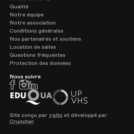
Qualité
HEP - Haute Ecole Pédagogique
Notre équipe
Lieu
1005, Lausanne
Av. de Cour 33
Notre association
Conditions générales
Nos partenaires et soutiens
Location de salles
Questions fréquentes
Protection des données
Nous suivre
Facebook
Instagram
Linkedin
EduQua
Up
VHS
Site conçu par
:ratio
et développé par
Cruncher